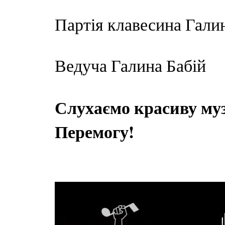
Партія клавесина Гали
Ведуча Галина Бабій
Слухаємо красиву музи
Перемогу!