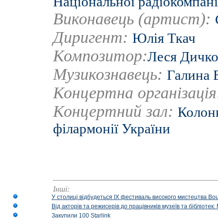
Національної радіокомпані
Виконавець (артист):
Диригент:
Юлія Ткач
Композитор:
Леся Дичк
Музикознавець:
Галина 
Концертна організаці
Концертний зал:
Колонн
філармонії України
Інші:
У столиці відбудеться IX фестиваль високого мистецтва Bouq
Від акторів та режисерів до працівників музеїв та бібліоте
Закупили 100 Starlink