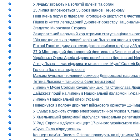
У Луцьку зіграють на золотій флейті та органі
15 липня виповнюється 55 років Іванові Небесному
Нові імена поруч із лідерами: оголошено шортліст 8 Фест
Пішов із життя легендарний диригент оркестру Національн
Згадуємо Мирослава Скорика
Закарпатський народний хор отримав статус національног
“Він нас ще сильно здивує”: керівник Львівської опери відр
Ентоні Гопкінс здивував несподіваною зміною кар'єри у 88 ро
37-й Міжнародний фольклорний фестиваль «Буковинські зус
Українська Opera Aperta відкриє новий сезон берлінської Ne
Літо у Львові — час відкривати місто пішки: Музеї Соломії
Головна балетна подія осені
Максим Булгаков - головний режисер Дніпровської націонал
Тетяна Льозова – танцююча балетмейстерка!
Липень у Музеї Соломії Крушельницької та Станіслава Людк
Дайджест подій на липень в Національній філармонії Украї
Липень у Національній опері України
Повернувся з полону диригент військового оркестру 12-ї ма
У Сумах відкриють студію електроакустичної музики "Станці
У Хмельницькій філармонії відбулася генеральна репетиці
У Раді Європи відбувся концерт 17-річного українського пі
«Буча. Сила відродження»
Концерт пам'яті Василя Сліпака проведуть на підтримку 80