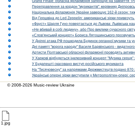
Grand Finale: обласна філармонія запрошує на закриття "Р
Переправлення за кордон "музикантів": керівнику Дніпровсь
Національна філармонія України завершує 162-й сезон: ти
Від Гершвіна до Led Zeppelin: американські зірки привезуть
«Фауст» Шарля Гуно повертається до Львова: Львівська на
«Не вбивай в собі людину», або Про виклики сучасного світ
«Слов’янський концерт» Бориса Лятошинського прозвучить
У Дніпрі атака РФ пошкодила Будинок органної музики та у
Дні памяті "ворога народу" Василя Барвінського - видатного
Артисти Полтавської обласної філармонії проводять активно
У Харкові відбудеться інклюзивний концерт "Музика серця" 
У Будапешті скасовано виступ російського музиканта
На "Тисячовесну" за напрямами Держмистецтв подано 870 за
Українські оперні зірки виступили у Метрополітен-опері: с
© 2008-2026 Music-review Ukraine
1.jpg