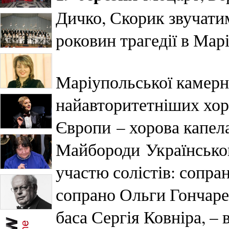
Дичко, Скорик звучатим
роковин трагедії в Мар
Маріупольської камерно
найавторитетніших хор
Європи – хорова капел
Майбороди Українськог
участю солістів: сопра
сопрано Ольги Гончаре
баса Сергія Ковніра, – 