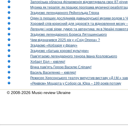
Запорізька обласна філармонія відсвяткувала своє 87-річчя
Музика як терапія: як працює програма музичної реабілітаці
Згадуємо легендарного Рейнгольда Глієра
Один із перших дослідників давньоруської музики родом з 
Хоровий спів корисний для здоров’я та відновлення мозку
Легенди і нові зірки, гумор та автентика: як в Україні пове
Згадуємо легендарного Бориса Лятошинського
Чим відзначився 2025 рік у «Схід Опера» ?
Згадаємо «Кобзаря у фраку»
Згадуємо «батька хорової культури»
Пам’ятаємо легендарного тенора Івана Козловського
Хобарт Ерл – ювіляр!
Вічна пам’ять Герою Василю Сліпаку!
Василь Василенко – ювіляр!
Режисер Херсонського театру випустив виставу «Д.І.М.» за
«Реквієм» Моцарта у Соборі св. Юра – 199 років потому
© 2008-2026 Music-review Ukraine