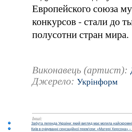
Европейского союза м
конкурсов - стали до 
полусотни стран мира.
Виконавець (артист):
Джерело:
Укрінформ
Інші:
Забута легенда України: який вигляд має могила найскромніш
Київ в очікуванні сенсаційної прем’єри: «Матері Херсона» 