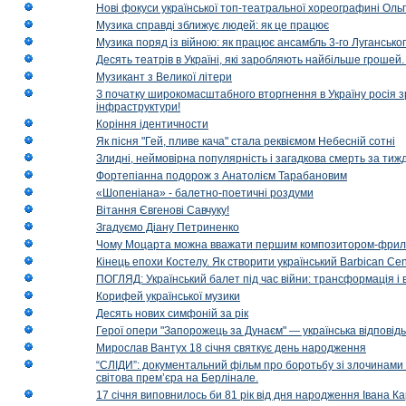
Нові фокуси української топ-театральної хореографині Оль
Музика справді зближує людей: як це працює
Музика поряд із війною: як працює ансамбль 3-го Лугансько
Десять театрів в Україні, які заробляють найбільше гроше
Музикант з Великої літери
З початку широкомасштабного вторгнення в Україну росія з
інфраструктури!
Коріння ідентичности
Як пісня "Гей, пливе кача" стала реквіємом Небесній сотні
Злидні, неймовірна популярність і загадкова смерть за тиж
Фортепіанна подорож з Анатолієм Тарабановим
«Шопеніана» - балетно-поетичні роздуми
Вітання Євгенові Савчуку!
Згадуємо Діану Петриненко
Чому Моцарта можна вважати першим композитором-фри
Кінець епохи Костелу. Як створити український Barbican Cen
ПОГЛЯД: Український балет під час війни: трансформація і 
Корифей української музики
Десять нових симфоній за рік
Герої опери "Запорожець за Дунаєм" — українська відповід
Мирослав Вантух 18 січня святкує день народження
“СЛІДИ”: документальний фільм про боротьбу зі злочинами 
світова прем’єра на Берлінале.
17 січня виповнилось би 81 рік від дня народження Івана К