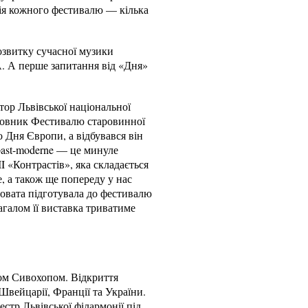
ція кожного фестивалю — кілька
озвитку сучасної музики
. А перше запитання від «Дня»
тор Львівської національної
сновник Фестивалю старовинної
 Дня Європи, а відбувався він
 past-moderne — це минуле
I «Контрастів», яка складається
е, а також ще попереду у нас
ловата підготувала до фестивалю
загалом її виставка триватиме
ом Сивохопом. Відкриття
Швейцарії, Франції та України.
стр Львівської філармонії під