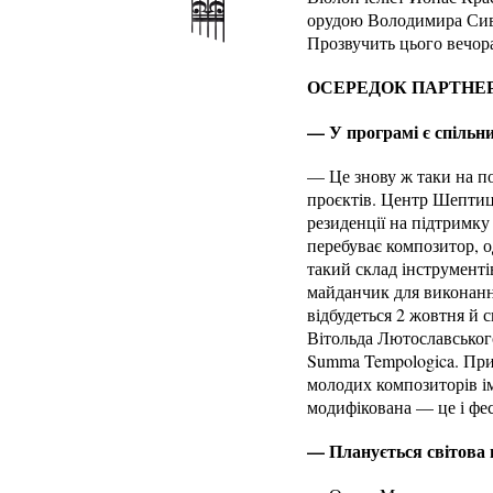
орудою Володимира Сиво
Прозвучить цього вечор
ОСЕРЕДОК ПАРТНЕ
— У програмі є спільн
— Це знову ж таки на по
проєктів. Центр Шептиць
резиденції на підтримку
перебуває композитор, о
такий склад інструментів
майданчик для виконанн
відбудеться 2 жовтня й 
Вітольда Лютославськог
Summa Tempologica. При
молодих композиторів ім
модифікована — це і фест
— Планується світова