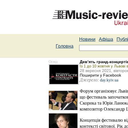
Новини
Афіша
Публі
Головна
Огляд
Дев‘ять гранд-концерті
Із 1 до 10 жовтня у Львов
28 вересня 2021, вівторо
Поширити у Facebook
Джерело:
day.kyiv.ua
Форум організовує Львів
що фестиваль започатко
Скорика та Юрія Ланюка 
композитор Олександр 
Концепція фестивалю ві
контексті світової. Рік