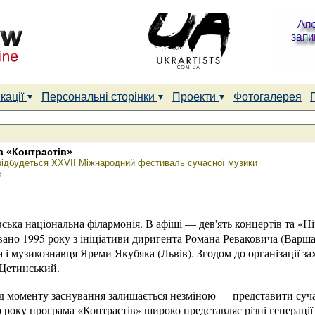
кації
Персональні сторінки
Проекти
Фотогалерея
в «Контрастів»
і відбудеться XXVII Міжнародний фестиваль сучасної музики
к
ська національна філармонія. В афіші — дев'ять концертів та «Ні
вано 1995 року з ініціативи диригента Романа Реваковича (Варш
і музикознавця Яреми Якубяка (Львів). Згодом до організації з
Щетинський.
д моменту заснування залишається незміною — представити суча
 до року програма «Контрастів» широко представляє різні генераці