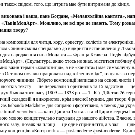
и також свідомі того, що інтрига має бути витримана до кінця.
виконана і ваша, пане Богдане, «Меланхолійна кантата», напи
«ЛьвівМоцАрт». Можливо, не всі про це знають. Тому розкажі
нання твору?
а композиція для читця, хору, оркестру, солістів та електроніки
ом Сливинським спеціально до відкриття встановленої у Львові 
ід дня народження сина Моцарта — Франца Ксавера. Подія відбул
вМоцАрт». (Скульптура, якщо хтось не знає, міститься поблизу 
мно вжив термін «композиція», а не «кантата») має символічну на
 з Остапом почали працювати над втіленням ідеї, то ця назва п
орчого чинника. Лібрето композиції написано на основі листів 
ідсотків тексту — це переклади з оригіналів та 15 відсотків — це
 дух Львова того часу (1809 — 1838 рр. — Т. К.). Дійство 26 сер
чній складовій я використав, крім власної музики, два твори Ф
as liebende Mаdchen» для сопрано і фортепіано, а також два укра
 тлінний человіче» — кант Данила Туптала та «Щирим серцем і л
чною мовою концептуально пасували до нашого дійства. Власне, 
тного залу, позаяк на площі — це одне сприйняття, а в залі — ці
льну концепцію «Контрастів» — past-moderne /post-moderne. Єдин