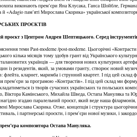
хопа виконають прем’єри Яна Клусака, Ганса Шойбле, Германа 
а й «Adagio пам’яті Мирослава Скорика» української композитор
РСЬКИХ ПРОЄКТІВ
ий проєкт з Центром Андрея Шептицького. Серед інструменті
яснення теми Past-moderne /post-moderne. Цьогорічні «Контраст
кого кілька місяців тому здобув грант від Українського культур
 талановитих українців — для творення нових культурних артефа
дин із резидентів, який, за умовами гранту, створює новий музи
: флейта, кларнет, маримба і струнний квартет. І під цей склад 
я прем’єри за програмою «Контрастів». І під цей склад ми форм
складатиметься із творів сучасних українських та польських комп
о, Віктора Камінського, Михайла Шведа, Остапа Мануляка та Ю
нагідно згадаю паралельний проєкт, який веде наша філармонія
ені Мирослава Скорика. Отже, концепція і структура цьогорічни
иваль, і партнерські проєкти, і прем’єри нової музики, і закорд
 прем’єра композитора Остапа Мануляка.