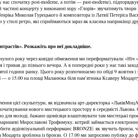
у нас спочатку post-moderne, а потім — past-moderne), підпорядк
ій частині концерту у виконанні хору «Глорія» звучатимуть твор
нріка Миколая Гурецького й композитора із Латвії Петеріса Васк
 у стилі ретро, які сприймаються зараз як класика наприкінці др
онтрастів». Розкажіть про неї докладніше.
улого року через ковідні обмеження ми переформатували «Ніч «
я і тривав до пізнього вечора. А в попередні роки у нас такі заходи
’ятої години ранку. Цього року розпочинаємо по обіді 9 жовтня і 
ї — о 15.00 на площі Маланюка біля пам’ятника Ксаверу Моцарт
лення цієї скульптури, як відзначила арт-директорка «ЛьвівМоц
початкування нового мистецького простору в середмісті Львова. 
во для молоді, бажано щомісяця влаштовувати там мистецькі проє
варишеві Мирославові Трофимуку, котрий займається електронною
обити аудіовізуальний перформанс BRONZE: як звучить бронза, 
 Моцарта зроблена із бронзи. О 17.00 ми запросимо публіку до ф