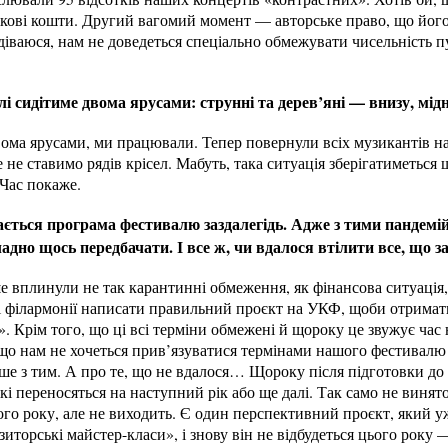
аткові кошти. Другий вагомий момент — авторське право, що йог
іваюся, нам не доведеться спеціально обмежувати чисельність пу
 сидітиме двома ярусами: струнні та дерев’яні — внизу, мідні
ома ярусами, ми працювали. Тепер повернули всіх музикантів на
е не ставимо рядів крісел. Мабуть, така ситуація зберігатиметься
 Час покаже.
ається програма фестивалю заздалегідь. Адже з тими пандемі
кладно щось передбачати. І все ж, чи вдалося втілити все, що 
е вплинули не так карантинні обмеження, як фінансова ситуація, 
 ні філармонії написати правильний проєкт на УКФ, щоби отрима
. Крім того, що ці всі терміни обмежені й щороку це звужує час
 що нам не хочеться прив’язуватися термінами нашого фестивалю до
нше з тим. А про те, що не вдалося… Щороку після підготовки д
які переносяться на наступний рік або ще далі. Так само не винят
ого року, але не виходить. Є один перспективний проєкт, який уж
торські майстер-класи», і знову він не відбудеться цього року — 