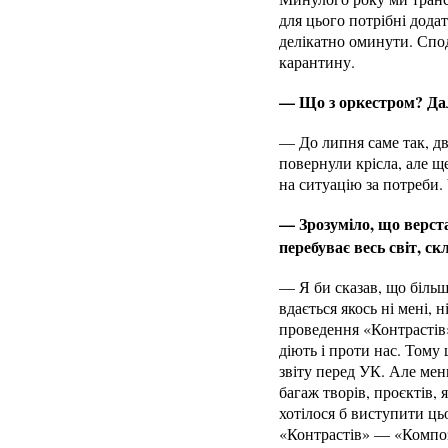
для цього потрібні дод
делікатно оминути. Спод
карантину.
— Що з оркестром? Далі
— До липня саме так, дв
повернули крісла, але щ
на ситуацію за потреби.
— Зрозуміло, що верст
перебуває весь світ, с
— Я би сказав, що більш
вдається якось ні мені,
проведення «Контрастів»
діють і проти нас. Тому
звіту перед УК. Але ме
багаж творів, проєктів, 
хотілося б виступити ць
«Контрастів» — «Компози