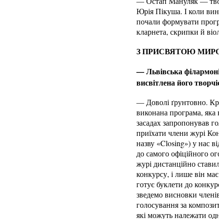
— Остап Мануляк — твор
Юрія Пікуша. І коли вин
почали формувати програ
кларнета, скрипки й віо
З ПРИСВЯТОЮ МИР
— Львівська філармоні
висвітлена його творчі
— Доволі ґрунтовно. Крі
виконана програма, яка
засадах запропонував г
приїхати члени журі Кон
назву «Closing») у нас 
до самого офіційного ог
журі дистанційно стави
конкурсу, і лише він ма
готує буклети до конкур
зведемо висновки членів 
голосування за композит
які можуть належати одн