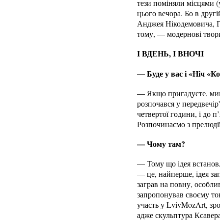
тези поміняли місцями (
цього вечора. Бо в друг
Анджея Нікодемовича, Ге
тому, — модернові твори
І ВДЕНЬ, І ВНОЧІ
— Буде у вас і «Ніч «К
— Якщо пригадуєте, мин
розпочався у передвечір'
четвертої години, і до п
Розпочинаємо з прелюді
— Чому там?
— Тому що ідея встанов
— це, найперше, ідея за
заграв на повну, особли
запропонував своєму то
участь у LvivMozArt, зр
адже скульптура Ксавера