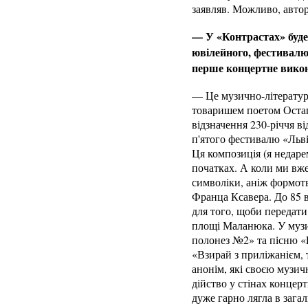
заявляв. Можливо, автор
— У «Контрастах» буде 
ювілейного, фестивалю 
перше концертне вико
— Це музично-літературн
товаришем поетом Остап
відзначення 230-річчя в
п'ятого фестивалю «Льві
Ця композиція (я недаре
початках. А коли ми вже
символіки, аніж формотв
Франца Ксавера. До 85 в
для того, щоби передати
площі Маланюка. У музи
полонез №2» та пісню «D
«Взирай з приліжанієм,
анонім, які своєю музи
дійство у стінах концер
дуже гарно лягла в зага