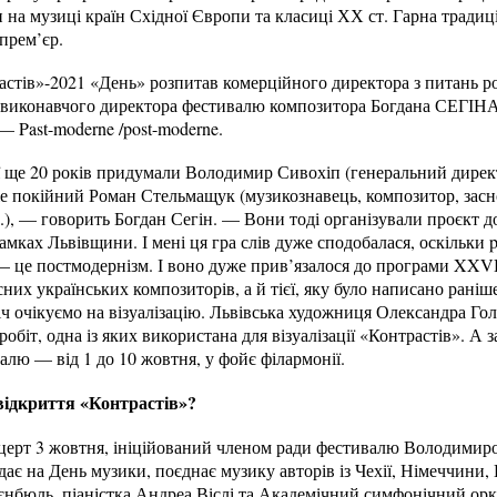
 на музиці країн Східної Європи та класиці ХХ ст. Гарна тради
 прем’єр.
астів»-2021 «День» розпитав комерційного директора з питань р
та виконавчого директора фестивалю композитора Богдана СЕГІНА
— Past-moderne /post-moderne.
її ще 20 років придумали Володимир Сивохіп (генеральний дирек
 вже покійний Роман Стельмащук (музикознавець, композитор, за
.), — говорить Богдан Сегін. — Вони тоді організували проєкт до
 замках Львівщини. І мені ця гра слів дуже сподобалася, оскільки
 — це постмодернізм. І воно дуже прив’язалося до програми XXVI
сних українських композиторів, а й тієї, яку було написано раніш
річ очікуємо на візуалізацію. Львівська художниця Олександра Го
обіт, одна із яких використана для візуалізації «Контрастів». А 
лю — від 1 до 10 жовтня, у фойє філармонії.
ідкриття «Контрастів»?
нцерт 3 жовтня, ініційований членом ради фестивалю Володимир
дає на День музики, поєднає музику авторів із Чехії, Німеччини, 
нбюль, піаністка Андреа Віслі та Академічний симфонічний орке