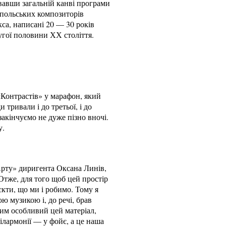
увавши загальній канві програми
и польських композиторів
са, написані 20 — 30 років
угої половини ХХ століття.
Контрастів» у марафон, який
 тривали і до третьої, і до
закінчуємо не дуже пізно вночі.
у.
Арту» диригента Оксана Линів,
Отже, для того щоб цей простір
кти, що ми і робимо. Тому я
 музикою і, до речі, брав
чим особливий цей матеріал,
ілармонії — у фойє, а це наша