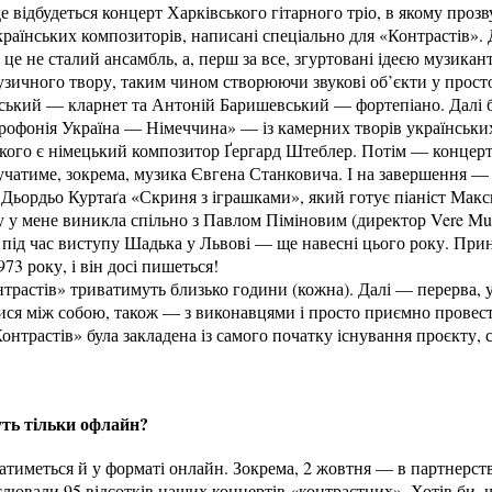
де відбудеться концерт Харківського гітарного тріо, в якому проз
українських композиторів, написані спеціально для «Контрастів». 
е не сталий ансамбль, а, перш за все, згуртовані ідеєю музикант
узичного твору, таким чином створюючи звукові об’єкти у прост
ький — кларнет та Антоній Баришевський — фортепіано. Далі бу
рофонія Україна — Німеччина» — із камерних творів українських
кого є німецький композитор Ґергард Штеблер. Потім — концерт
вучатиме, зокрема, музика Євгена Станковича. І на завершення 
 Дьордьо Куртаґа «Скриня з іграшками», який готує піаніст Ма
у у мене виникла спільно з Павлом Піміновим (директор Vere Mus
 під час виступу Шадька у Львові — ще навесні цього року. При
73 року, і він досі пишеться!
трастів» триватимуть близько години (кожна). Далі — перерва, 
ся між собою, також — з виконавцями і просто приємно провести
онтрастів» була закладена із самого початку існування проєкту, 
уть тільки офлайн?
атиметься й у форматі онлайн. Зокрема, 2 жовтня — в партнерст
ювали 95 відсотків наших концертів «контрастних». Хотів би, що