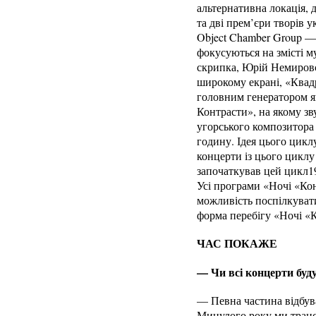
альтернативна локація, 
та дві прем’єри творів 
Object Chamber Group — ц
фокусуються на змісті м
скрипка, Юрій Немировс
широкому екрані, «Квад
головним генератором я
Контрасти», на якому з
угорського композитора
годину. Ідея цього цикл
концерти із цього циклу
започаткував цей цикл19
Усі програми «Ночі «Кон
можливість поспілкувати
форма перебігу «Ночі «К
ЧАС ПОКАЖЕ
— Чи всі концерти буд
— Певна частина відбув
Минулого року ми трансл