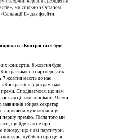
у і творчий керівник резидента
стів», ми спільно з Остапом
Сальтації ІІ» для флейти,
широко в «Контрастах» буде
них концертів, 8 жовтня буде
«Контрастам» на партнерських
А 7 жовтня мають до нас
і «Контрастів» (програма має
 премії. Сподіваємося, що нам
увається цілком анонімно. Члени
 заявників збирав секретар
нша запрошена музикознавиця
и першу премію. Після того ми
уваги, що йдеться не про
о підозру, що є дві партитури,
а конкурс, публічно про це не