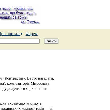
Про портал
Форум
ч «Контрастів». Варто нагадати,
ава), композиторів Мирослава
аходу долучився харків’янин —
сну українську музику в
ї українських композиторів — зі