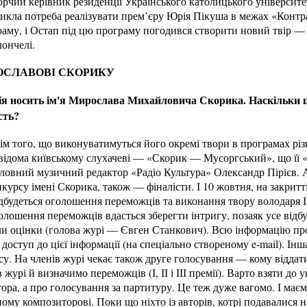
чий керівник резиденції Українського католицького університет
икла потреба реалізувати прем’єру Юрія Пікуша в межах «Контра
му, і Остап під цю програму погодився створити новий твір — «
лончелі.
ОСЛАВОВІ СКОРИКУ
я носить ім'я Мирослава Михайловича Скорика. Наскільки 
сть?
м того, що виконуватимуться його окремі твори в програмах різ
 відома київському слухачеві — «Скорик — Мусоргський», що її 
оловний музичний редактор «Радіо Культура» Олександр Пірієв. 
курсу імені Скорика, також — фіналісти. І 10 жовтня, на закритт
відбудеться оголошення переможців та виконання твору володаря І
олошення переможців вдасться зберегти інтригу, позаяк усе відб
ли оцінки (голова журі — Євген Станкович). Всю інформацію про
є доступ до цієї інформації (на спеціально створеному e-mail). І
су. На членів журі чекає також друге голосування — кому віддат
журі й визначимо переможців (І, ІІ і ІІІ премії). Варто взяти до 
ора, а про голосування за партитуру. Це теж дуже вагомо. І маєм
ому композиторові. Поки що ніхто із авторів, котрі подавалися н