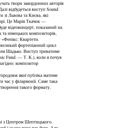
вучать твори закордонних авторів
Далі відбудеться виступ Sound
и зі Львова та Києва, які
орі. Це Марія Ткачик —
де відеоконцерт, показаний на
 та німецьких композиторів,
 «Фенікс: Квартети.
— великий фортепіанний цикл
ксим Шадько. Виступ триватиме
ic Fund. — Т. К.), коли я почув
нагідно: композитор
упродовж якої публіка матиме
 час у філармонії. Саме така
створення такого формату.
ві з Центром Шептицького.
б і цього року так було. Але