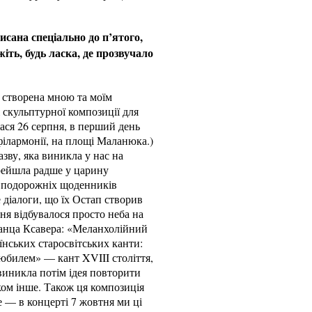
сана спеціально до п’ятого,
ть, будь ласка, де прозвучало
, створена мною та моїм
скульптурної композиції для
ася 26 серпня, в перший день
філармонії, на площі Маланюка.)
зву, яка виникла у нас на
ерейшла радше у царину
і подорожніх щоденників
 діалоги, що їх Остап створив
пня відбувалося просто неба на
ранца Ксавера: «Меланхолійний
їнських старосвітських канти:
юбилем» — кант XVIII століття,
виникла потім ідея повторити
лком інше. Також ця композиція
е — в концерті 7 жовтня ми ці