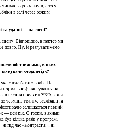
о минулого року нам вдалося
бліки в залі через режим
 та ударні — на сцені?
 сцену. Відповідно, в партер ми
 ще довго. Ну, й реагуватимемо
йними обставинами, в яких
запланували заздалегідь?
яка є вже багато років. Не
ти нормальне фінансування на
 на втілення проєктів УКФ, вони
 термінів гранту, реалізації та
о фестивалю залишається певний
ок — цей рік. Є твори, з якими
е був кілька разів у програмі
ні під час «Контрастів», ні