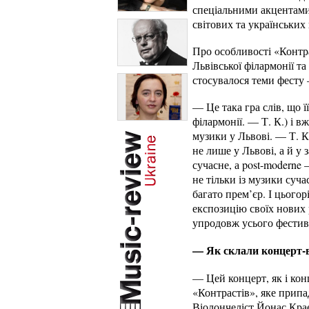
спеціальними акцентами
світових та українських
Про особливості «Контр
Львівської філармонії 
стосувалося теми фесту 
— Це така гра слів, що 
філармонії. — Т. К.) і
музики у Львові. — Т. К
не лише у Львові, а й у
сучасне, а post-moderne
не тільки із музики суча
багато прем’єр. І цього
експозицію своїх нових р
упродовж усього фестива
— Як склали концерт-в
— Цей концерт, як і ко
«Контрастів», яке припа
Віолончеліст Йонас Крає