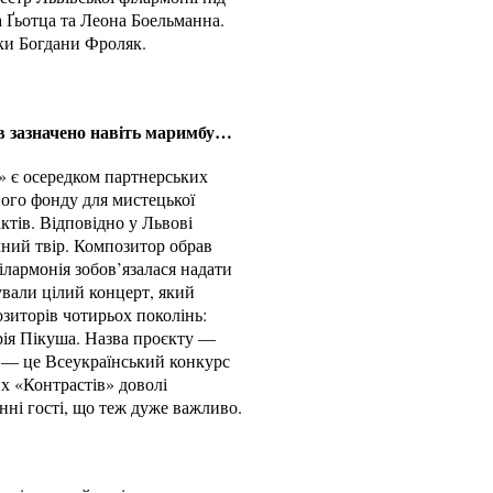
Ґьотца та Леона Боельманна.
ки Богдани Фроляк.
в зазначено навіть маримбу…
и» є осередком партнерських
ного фонду для мистецької
ктів. Відповідно у Львові
чний твір. Композитор обрав
філармонія зобов’язалася надати
ували цілий концерт, який
озиторів чотирьох поколінь:
рія Пікуша. Назва проєкту —
, — це Всеукраїнський конкурс
х «Контрастів» доволі
онні гості, що теж дуже важливо.