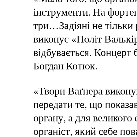
інструменти. На фортеп
три…Задіяні не тільки р
виконує «Політ Валькірі
відбувається. Концерт 
Богдан Котюк.
«Твори Ваґнера викону
передати те, що показа
органу, а для великого
органіст, який себе пов