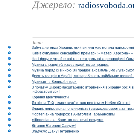
Джерело:
radiosvoboda.o
Інші:
Забута легенда України: який вигляд має могила найскромніш
Київ в очікуванні сенсаційної прем’єри: «Матері Херсона» 
Нові фокуси української топ-театральної хореографині Оль
Музика справді зближує людей: як це працює
Музика поряд із війною: як працює ансамбль 3-го Лугансько
Десять театрів в Україні, які заробляють найбільше гроше
Музикант з Великої літери
З початку широкомасштабного вторгнення в Україну росія з
інфраструктури!
Коріння ідентичности
Як пісня "Гей, пливе кача" стала реквіємом Небесній сотні
Злидні, неймовірна популярність і загадкова смерть за тиж
Фортепіанна подорож з Анатолієм Тарабановим
«Шопеніана» - балетно-поетичні роздуми
Вітання Євгенові Савчуку!
Згадуємо Діану Петриненко