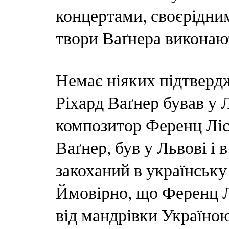
концертами, своєрідни
твори Ваґнера виконают
Немає ніяких підтверд
Ріхард Ваґнер бував у Л
композитор Ференц Ліс
Ваґнер, був у Львові і
закоханий в українськ
Ймовірно, що Ференц Л
від мандрівки Україною