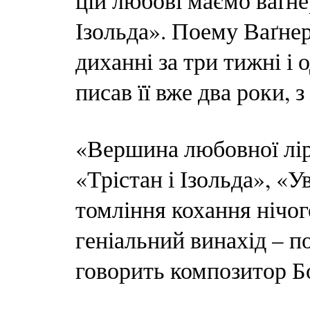
цій любові маємо ваґне
Ізольда». Поему Ваґне
диханні за три тижні і 
писав її вже два роки, 
«Вершина любовної ліри
«Трістан і Ізольда», «
томління кохання нічого
геніальний винахід – п
говорить композитор Б