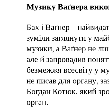
Музику Ваґнера викон
Бах і Ваґнер – найвидат
зуміли заглянути у ма
музики, а Ваґнер не л
але й запровадив понят
безмежжя всесвіту у му
не писав для органу, з
Богдан Котюк, який зро
орган.