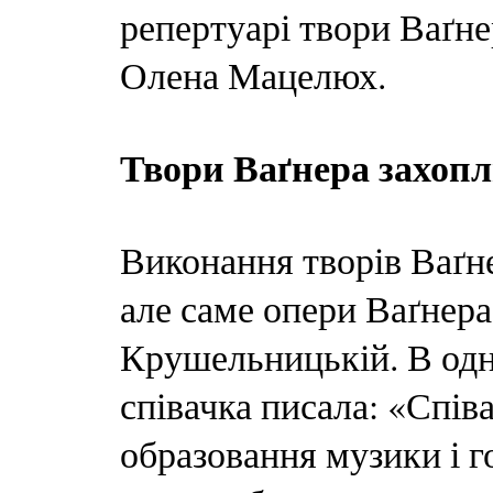
репертуарі твори Ваґне
Олена Мацелюх.
Твори Ваґнера захо
Виконання творів Ваґне
але саме опери Ваґнера
Крушельницькій. В одн
співачка писала: «Спів
образовання музики і г