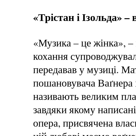
«Трістан і Ізольда» 
«Музика – це жінка», –
кохання супроводжували
передавав у музиці. М
пошановувача Ваґнера і
називають великим пла
завдяки якому написані
опера, присвячена власн