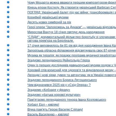
Чому Моцарта можна вважати першим композитором-фри
Кінець епохи Костелу. Як створити український Barbican Cen
ПОГЛЯД: Український балет під час війни: трансформація і 
Корифей української музики
Десять нових симфоній за рік
Герої опери "Запорожець за Дунаєм" — українська відповід
Мирослав Вантух 18 січня святкує день народження
“СЛІДИ”: документальний фільм про боротьбу зі злочинами 
світова прем’єра на Берлінале.
17 січня виповнилось би 81 рік від дня народження Івана К
Запорізька обласна філармонія відсвяткувала своє 87-річчя
Музика як терапія: як працює програма музичної реабілітаці
Згадуємо легендарного Рейнгольда Глієра
Один із перших дослідників давньоруської музики родом з 
Хоровий спів корисний для здоров’я та відновлення мозку
Легенди і нові зірки, гумор та автентика: як в Україні пове
Згадуємо легендарного Бориса Лятошинського
Чим відзначився 2025 рік у «Схід Опера» ?
Згадаємо «Кобзаря у фраку»
Згадуємо «батька хорової культури»
Пам’ятаємо легендарного тенора Івана Козловського
Хобарт Ерл – ювіляр!
Вічна пам’ять Герою Василю Сліпаку!
Василь Василенко – ювіляр!