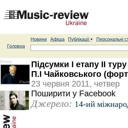
Новини
Афіша
Публікації
Персональні с
Головна
Новина
Підсумки I етапу II тур
П.І Чайковського (форт
23 червня 2011, четвер
Поширити у Facebook
Джерело:
14-ий міжнаро