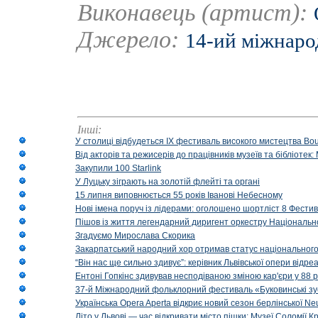
Виконавець (артист):
Джерело:
14-ий міжнаро
Інші:
У столиці відбудеться IX фестиваль високого мистецтва Bouq
Від акторів та режисерів до працівників музеїв та бібліоте
Закупили 100 Starlink
У Луцьку зіграють на золотій флейті та органі
15 липня виповнюється 55 років Іванові Небесному
Нові імена поруч із лідерами: оголошено шортліст 8 Фест
Пішов із життя легендарний диригент оркестру Національн
Згадуємо Мирослава Скорика
Закарпатський народний хор отримав статус національног
“Він нас ще сильно здивує”: керівник Львівської опери відр
Ентоні Гопкінс здивував несподіваною зміною кар'єри у 88 ро
37-й Міжнародний фольклорний фестиваль «Буковинські зус
Українська Opera Aperta відкриє новий сезон берлінської Ne
Літо у Львові — час відкривати місто пішки: Музеї Соломії