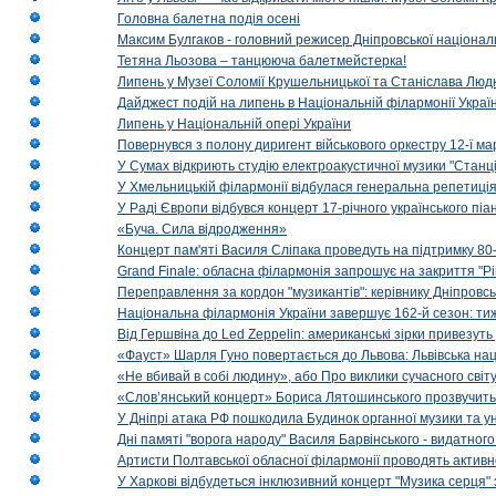
Головна балетна подія осені
Максим Булгаков - головний режисер Дніпровської націонал
Тетяна Льозова – танцююча балетмейстерка!
Липень у Музеї Соломії Крушельницької та Станіслава Людк
Дайджест подій на липень в Національній філармонії Украї
Липень у Національній опері України
Повернувся з полону диригент військового оркестру 12-ї ма
У Сумах відкриють студію електроакустичної музики "Станці
У Хмельницькій філармонії відбулася генеральна репетиці
У Раді Європи відбувся концерт 17-річного українського пі
«Буча. Сила відродження»
Концерт пам'яті Василя Сліпака проведуть на підтримку 80
Grand Finale: обласна філармонія запрошує на закриття "Р
Переправлення за кордон "музикантів": керівнику Дніпровсь
Національна філармонія України завершує 162-й сезон: ти
Від Гершвіна до Led Zeppelin: американські зірки привезуть
«Фауст» Шарля Гуно повертається до Львова: Львівська на
«Не вбивай в собі людину», або Про виклики сучасного світ
«Слов’янський концерт» Бориса Лятошинського прозвучить
У Дніпрі атака РФ пошкодила Будинок органної музики та у
Дні памяті "ворога народу" Василя Барвінського - видатного
Артисти Полтавської обласної філармонії проводять активно
У Харкові відбудеться інклюзивний концерт "Музика серця" 