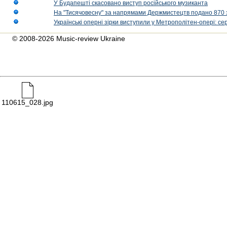
У Будапешті скасовано виступ російського музиканта
На "Тисячовесну" за напрямами Держмистецтв подано 870 за
Українські оперні зірки виступили у Метрополітен-опері: с
© 2008-2026 Music-review Ukraine
110615_028.jpg