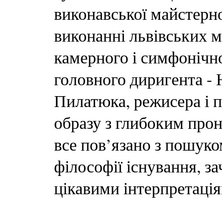
виконавської майстерно
виконанні львівських му
камерного і симфонічно
головного диригента - 
Пилатюка, режисера і 
образу з глибоким про
все пов’язано з пошуко
філософії існування, з
цікавими інтерпретація