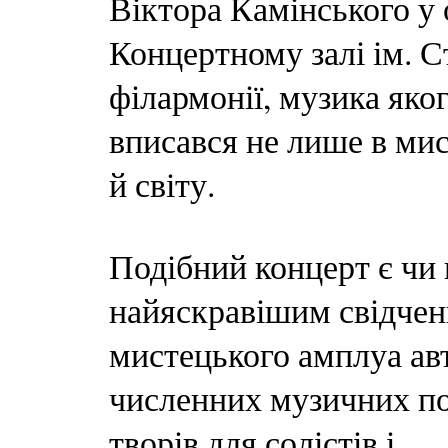
Віктора Камінського у 
Концертному залі ім. С
філармонії, музика яко
вписався не лише в мис
й світу.
Подібний концерт є чи 
найяскравішим свідче
мистецького амплуа ав
численних музичних по
творів для солістів і