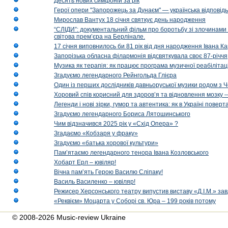
Десять нових симфоній за рік
Герої опери "Запорожець за Дунаєм" — українська відповід
Мирослав Вантух 18 січня святкує день народження
“СЛІДИ”: документальний фільм про боротьбу зі злочинами 
світова прем’єра на Берлінале.
17 січня виповнилось би 81 рік від дня народження Івана К
Запорізька обласна філармонія відсвяткувала своє 87-річчя
Музика як терапія: як працює програма музичної реабілітаці
Згадуємо легендарного Рейнгольда Глієра
Один із перших дослідників давньоруської музики родом з 
Хоровий спів корисний для здоров’я та відновлення мозку
Легенди і нові зірки, гумор та автентика: як в Україні пове
Згадуємо легендарного Бориса Лятошинського
Чим відзначився 2025 рік у «Схід Опера» ?
Згадаємо «Кобзаря у фраку»
Згадуємо «батька хорової культури»
Пам’ятаємо легендарного тенора Івана Козловського
Хобарт Ерл – ювіляр!
Вічна пам’ять Герою Василю Сліпаку!
Василь Василенко – ювіляр!
Режисер Херсонського театру випустив виставу «Д.І.М.» за
«Реквієм» Моцарта у Соборі св. Юра – 199 років потому
© 2008-2026 Music-review Ukraine