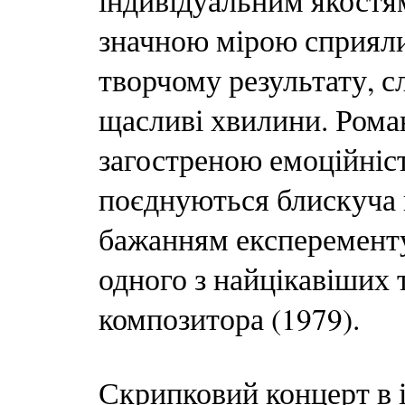
індивідуальним якостя
значною мірою сприяли
творчому результату, с
щасливі хвилини. Рома
загостреною емоційніс
поєднуються блискуча в
бажанням експеременту
одного з найцікавіших 
композитора (1979).
Скрипковий концерт в 