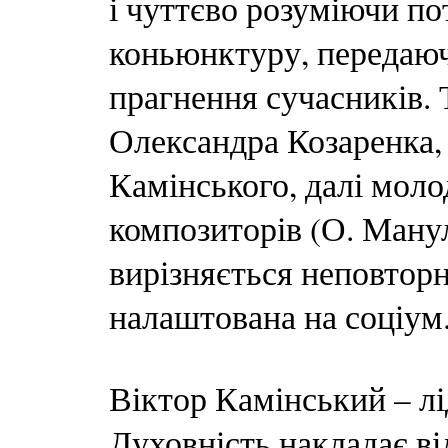
і чуттєво розуміючи по
коньюнктуру, передаюч
прагнення сучасників.
Олександра Козаренка,
Камінського, далі моло
композиторів (О. Мануля
вирізняється неповторн
налаштована на соціум
Віктор Камінський – лі
Духовність накладає ві