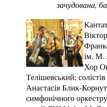
зачудована, б
Кантат
Віктор
Франк
ім. М.
Хор Оп
Телішевський; солістів
Анастасія Блик-Корнут
симфонічного оркестр