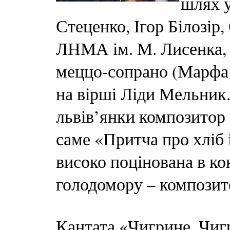
шлях у
Стеценко, Ігор Білозір,
ЛНМА ім. М. Лисенка, 
меццо-сопрано (Марфа 
на вірші Ліди Мельник.
львів’янки композитор 
саме «Притча про хліб 
високо поцінована в ко
голодомору – композито
Кантата «Чигрине, Чиг