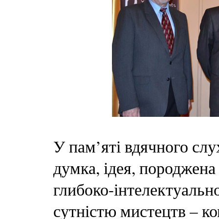
У пам’яті вдячного слу
думка, ідея, породжен
глибоко-інтелектуальн
сутністю мистецтв – ко