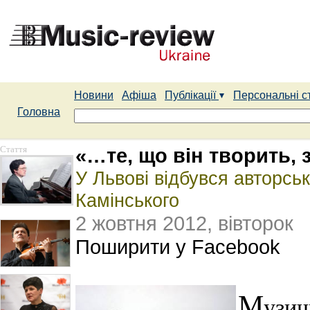
Новини
Афіша
Публікації
Персональні с
Головна
Стаття
«…те, що він творить,
У Львові відбувся авторсь
Камінського
2 жовтня 2012, вівторок
Поширити у Facebook
М
узич