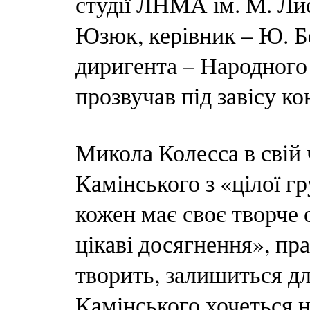
студії ЛНМА ім. М. Лис
Юзюк, керівник – Ю. Б
диригента – Народного
прозвучав під завісу к
Микола Колесса в свій
Камінського з «цілої г
кожен має своє творче 
цікаві досягнення», п
творить, залишиться д
Камінського хочеться н