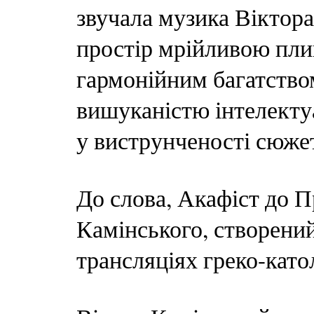
звучала музика Віктор
простір мрійливою пли
гармонійним багатство
вишуканістю інтелекту
у виструнченості сюже
До слова, Акафіст до П
Камінського, створений
трансляціях греко-като