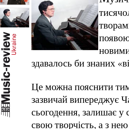
тисячо
творам
появою 
новими
здавалось би знаних «від
Це можна пояснити тим,
зазвичай випереджує Ча
сьогодення, залишає у
свою творчість, а з нею