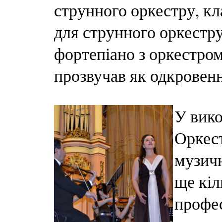
струнного оркестру, кл
для струнного оркестру
фортепіано з оркестром
прозвучав як одкровенн
У вико
Оркест
музичн
ще кіл
профес