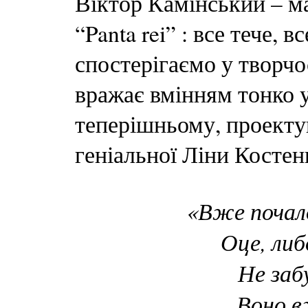
Віктор Камінський – м
“Panta rei” : все тече, 
спостерігаємо у творчо
вражає вмінням тонко
теперішньому, проектув
геніальної Ліни Костен
«Вже почал
Оце, ли
Не заб
Воно в