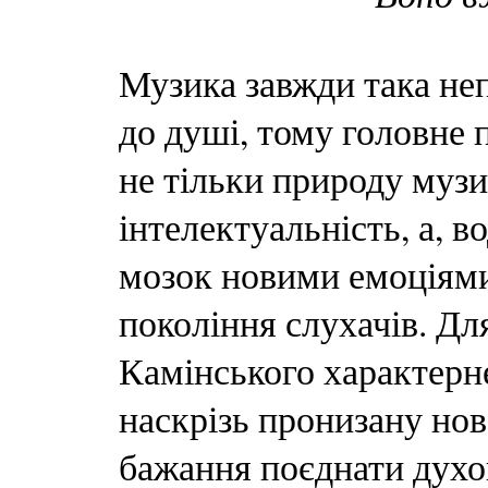
Музика завжди така не
до душі, тому головне
не тільки природу муз
інтелектуальність, а, в
мозок новими емоціями
покоління слухачів. Дл
Камінського характерн
наскрізь пронизану но
бажання поєднати духов