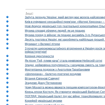
Інші:
Забута легенда України: який вигляд має могила найскромніш
Київ в очікуванні сенсаційної прем’єри: «Матері Херсона» 
Нові фокуси української топ-театральної хореографині Оль
Музика справді зближує людей: як це працює
Музика поряд із війною: як працює ансамбль 3-го Лугансько
Десять театрів в Україні, які заробляють найбільше гроше
Музикант з Великої літери
З початку широкомасштабного вторгнення в Україну росія з
інфраструктури!
Коріння ідентичности
Як пісня "Гей, пливе кача" стала реквіємом Небесній сотні
Злидні, неймовірна популярність і загадкова смерть за тиж
Фортепіанна подорож з Анатолієм Тарабановим
«Шопеніана» - балетно-поетичні роздуми
Вітання Євгенові Савчуку!
Згадуємо Діану Петриненко
Чому Моцарта можна вважати першим композитором-фри
Кінець епохи Костелу. Як створити український Barbican Cen
ПОГЛЯД: Український балет під час війни: трансформація і 
Корифей української музики