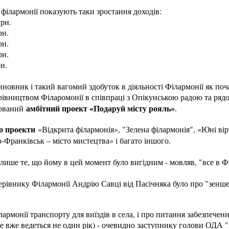
 філармонії показують таки зростання доходів:
грн.
рн.
рн.
рн.
рн.
овник і такий вагомий здобуток в діяльності Філармонії як почат
рівництвом Філаромонії в співпраці з Опікунською радою та рядо
амбітний проект «Подаруй місту рояль»
йований
.
о проекти
«Відкрита філармонія», "Зелена філармонія", «Юні ві
о-Франківськ – місто мистецтва» і багато іншого.
ише те, що йому в цей момент було вигідним - мовляв, "все в Фі
рівнику Філармонії Андрію Савці від Пасічняка було про "зеншен
лармонії транспорту для виїздів в села, і про питання забезпечен
е вже ведеться не один рік) - очевидно заступнику голови ОДА "