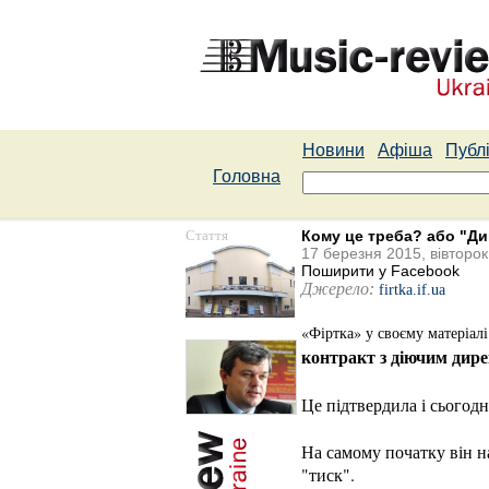
Новини
Афіша
Публі
Головна
Стаття
Кому це треба? або "Див
17 березня 2015, вівторок
Поширити у Facebook
Джерело:
firtka.if.ua
«Фіртка» у своєму матеріалі
контракт з діючим дир
Це підтвердила і сьогод
На самому початку він н
"тиск".