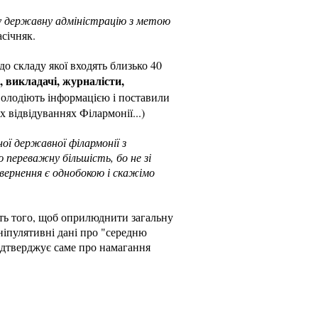
ну державну адміністрацію з метою
асічняк.
 до складу якої входять близько 40
, викладачі, журналісти,
 володіють інформацією і поставили
 відвідуваннях Філармонії...)
ної державної філармонії з
переважну більшість, бо не зі
звернення є однобокою і скажімо
сть того, щоб оприлюднити загальну
аніпулятивні дані про "середню
ідтверджує саме про намагання