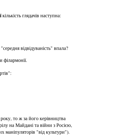
ї
кількість глядачів наступна:
 "середня відвідуваність" впала?
и філармонії.
ртів":
року, то ж за його керівництва
ілу на Майдані та війни з Росією,
ших маніпуляторів "від культури").