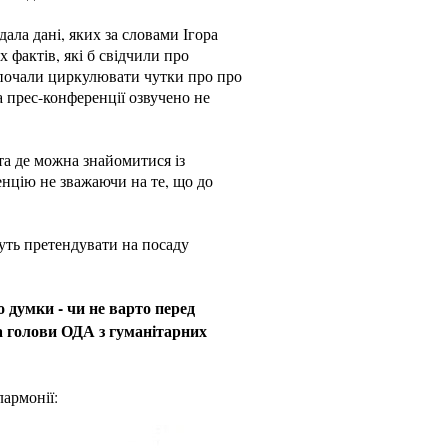
ала дані, яких за словами Ігора
 фактів, які б свідчили про
" почали циркулювати чутки про про
а прес-конференції озвучено не
 та де можна знайомитися із
енцію не зважаючи на те, що до
уть претендувати на посаду
 думки - чи не варто перед
а голови ОДА з гуманітарних
лармонії: