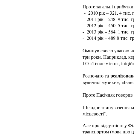
Проте загальні прибутки
- 2010 рік – 321, 4 тис. 
- 2011 рік – 248, 9 тис. г
- 2012 рік – 450, 5 тис. г
- 2013 рік – 564, 1 тис. г
- 2014 рік – 489,8 тис. г
Оминув своєю увагою чин
три роки. Наприклад, ке
ГО «Тепле місто», ініці
реалізован
Розпочато та
вуличної музики», «Іван
Проте Пасічняк говорив л
Ще одне звинувачення ке
місцевості".
Але про відсутність у Фі
транспортом (мова про ц