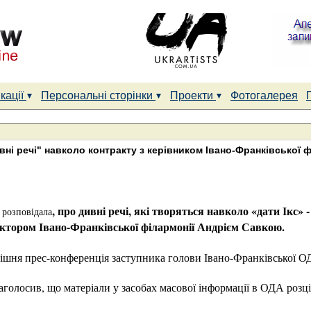
кації
Персональні сторінки
Проекти
Фотогалерея
ні речі" навколо контракту з керівником Івано-Франківської ф
, про дивні речі, які творяться навколо «дати Ікс» 
 розповідала
ектором Івано-Франківської філармонії Андрієм Савкою.
нішня прес-конференція заступника голови Івано-Франківської 
аголосив, що матеріали у засобах масової інформації в ОДА розц