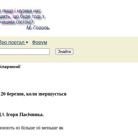
Про портал
Форум
ілармонії
- 20 березня, коли звершується
Ігоря Пасічняка.
ОДА
інюють ні більше ні меньше як