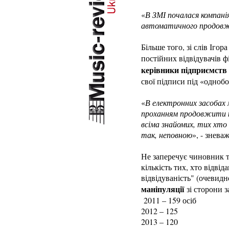
«
В ЗМІ почалася компані
автоматичного продовже
Більше того, зі слів Ігор
постійних відвідувачів ф
керівники підприємств 
свої підписи під «однобо
«
В електронних засобах м
проханням продовжити ко
всіма знайомих, тих хто 
так, неповною
», - знев
Не заперечує чиновник т
кількість тих, хто відві
відвідуваність" (очевид
маніпуляції
зі сторони 
2011 – 159 осіб
2012 – 125
2013 – 120