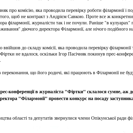
няк про комісію, яка проводила перевірку роботи філармонії і под
того, щоб не контракт з Андрієм Савкою. Проте все ж конкретних
ора філармонії, журналісти так і не почули. Раніше "в кулуарах
вживання" діючого директора Філармонії, але нічого подібного н
то ввійшов до складу комісії, яка проводила перевірку філармонії
Фіртки не вдалося, оскільки Ігор Пасічняк покинув прес-конфер
.
 переконання, що його родичі, які працюють в Філармонії не буд
рес-конференції в журналіста "Фіртки" склалося сумне, аж до
ректора "Філармонії" провести конкурс на посаду заступник
цтва області та депутатів звернулися члени Опікунської ради фі