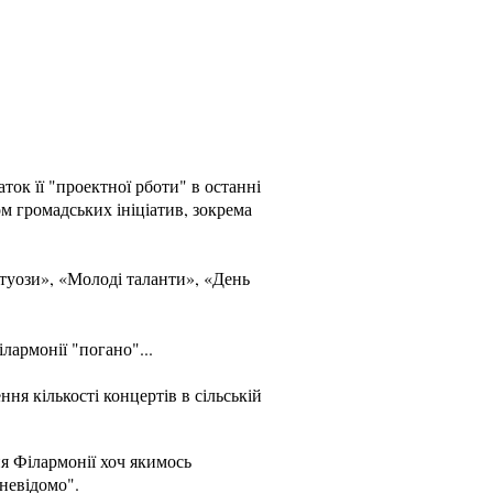
ок її "проектної рботи" в останні
м громадських ініціатив, зокрема
ртуози», «Молоді таланти», «День
лармонії "погано"...
ня кількості концертів в сільській
ня Філармонії хоч якимось
невідомо".