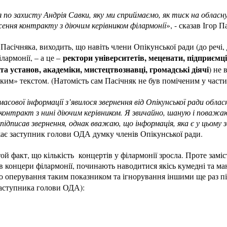
я по захисту Андрія Савки, яку ми сприймаємо, як тиск на облас
ння контракту з діючим керівником філармонії
», - сказав Ігор П
а Пасічняка, виходить, що навіть члени Опікунської ради (до речі,
ректори університетів, меценати, підприємці
ілармонії, – а це –
та установ, академіки, мистецтвознавці, громадські діячі
) не
ким» текстом. (Натомість сам Пасічняк не був поміченим у частих
асової інформації з’явилося звернення від Опікунської ради облас
нтракт з нині діючим керівником. Я звичайно, шаную і поважаю 
підписав звернення, однак вважаю, що інформація, яка є у цьому 
ажає заступник голови ОДА думку членів Опікунської ради.
ой факт, що кількість концертів у філармонії зросла. Проте замі
дав концери філармонії, починають наводитися якісь кумедні та м
но оперування таким показником та ігнорування іншими ще раз п
заступника голови ОДА):