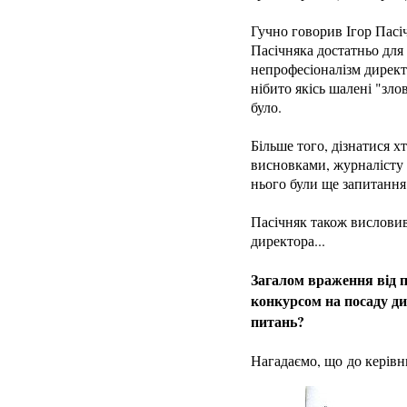
Гучно говорив Ігор Пасіч
Пасічняка достатньо для 
непрофесіоналізм директ
нібито якісь шалені "зло
було.
Більше того, дізнатися х
висновками, журналісту 
нього були ще запитання
Пасічняк також висловив
директора...
Загалом враження від п
конкурсом на посаду ди
питань?
Нагадаємо, що до керівни