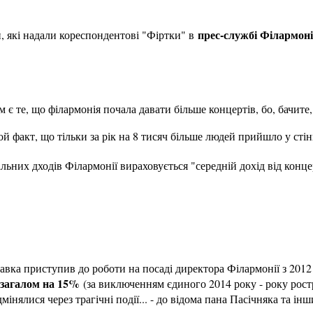
прес-службі Філармоні
, які надали кореспондентові "Фіртки" в
є те, що філармонія почала давати більше концертів, бо, бачите,
й факт, що тільки за рік на 8 тисяч більше людей прийшло у стін
альних дходів Філармонії вираховується "середній дохід від конце
вка приступив до роботи на посаді директора Філармонії з 2012 
с загалом на 15%
(за виключенням єдиного 2014 року - року ростр
мінялися через трагічні події... - до відома пана Пасічняка та ін