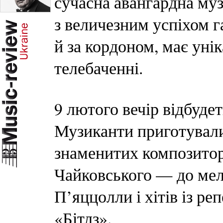
сучасна авангардна муз
з величезним успіхом г
й за кордоном, має унік
телебаченні.
9 лютого вечір відбуде
Музиканти приготували
знаменитих композиторі
Чайковського — до мел
П’яццолли і хітів із р
«Бітлз».