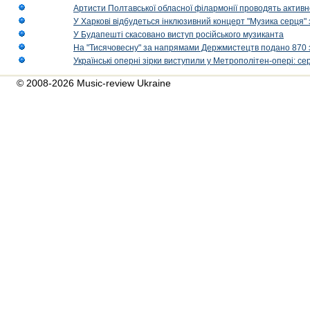
Артисти Полтавської обласної філармонії проводять активно
У Харкові відбудеться інклюзивний концерт "Музика серця" 
У Будапешті скасовано виступ російського музиканта
На "Тисячовесну" за напрямами Держмистецтв подано 870 за
Українські оперні зірки виступили у Метрополітен-опері: с
© 2008-2026 Music-review Ukraine