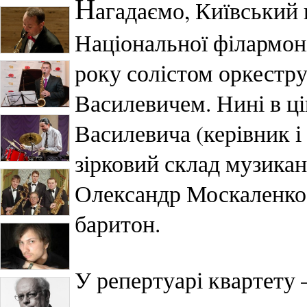
Н
агадаємо, Київський 
Національної філармоні
року солістом оркестр
Василевичем. Нині в ці
Василевича (керівник і
зірковий склад музика
Олександр Москаленко
баритон.
У репертуарі квартету