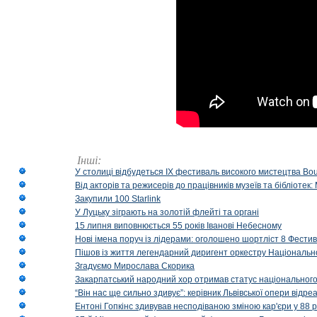
Інші:
У столиці відбудеться IX фестиваль високого мистецтва Bouq
Від акторів та режисерів до працівників музеїв та бібліоте
Закупили 100 Starlink
У Луцьку зіграють на золотій флейті та органі
15 липня виповнюється 55 років Іванові Небесному
Нові імена поруч із лідерами: оголошено шортліст 8 Фест
Пішов із життя легендарний диригент оркестру Національн
Згадуємо Мирослава Скорика
Закарпатський народний хор отримав статус національног
“Він нас ще сильно здивує”: керівник Львівської опери відр
Ентоні Гопкінс здивував несподіваною зміною кар'єри у 88 ро