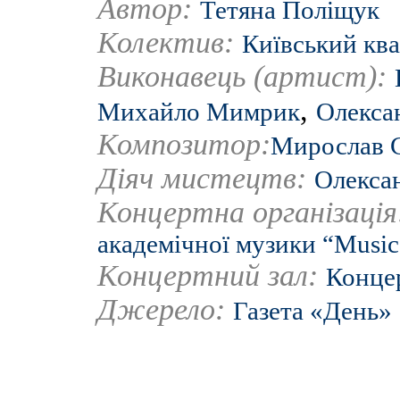
Автор:
Тетяна Поліщук
Колектив:
Київський ква
Виконавець (артист):
,
Михайло Мимрик
Олекса
Композитор:
Мирослав 
Діяч мистецтв:
Олексан
Концертна організаці
академічної музики “Music
Концертний зал:
Концер
Джерело:
Газета «День»