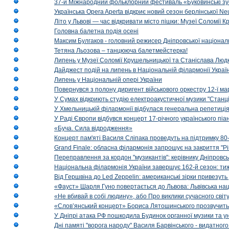
37-й Міжнародний фольклорний фестиваль «Буковинські зус
Українська Opera Aperta відкриє новий сезон берлінської Ne
Літо у Львові — час відкривати місто пішки: Музеї Соломії
Головна балетна подія осені
Максим Булгаков - головний режисер Дніпровської націонал
Тетяна Льозова – танцююча балетмейстерка!
Липень у Музеї Соломії Крушельницької та Станіслава Людк
Дайджест подій на липень в Національній філармонії Украї
Липень у Національній опері України
Повернувся з полону диригент військового оркестру 12-ї ма
У Сумах відкриють студію електроакустичної музики "Станці
У Хмельницькій філармонії відбулася генеральна репетиці
У Раді Європи відбувся концерт 17-річного українського пі
«Буча. Сила відродження»
Концерт пам'яті Василя Сліпака проведуть на підтримку 80
Grand Finale: обласна філармонія запрошує на закриття "Р
Переправлення за кордон "музикантів": керівнику Дніпровсь
Національна філармонія України завершує 162-й сезон: ти
Від Гершвіна до Led Zeppelin: американські зірки привезуть
«Фауст» Шарля Гуно повертається до Львова: Львівська на
«Не вбивай в собі людину», або Про виклики сучасного світ
«Слов’янський концерт» Бориса Лятошинського прозвучить
У Дніпрі атака РФ пошкодила Будинок органної музики та у
Дні памяті "ворога народу" Василя Барвінського - видатного