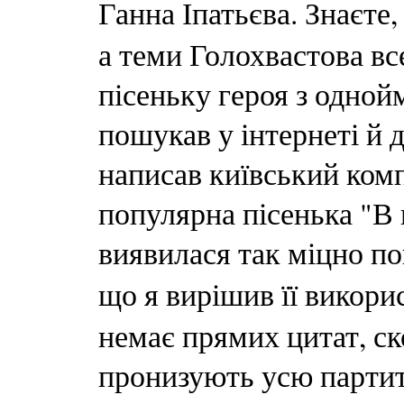
Ганна Іпатьєва. Знаєте
а теми Голохвастова все
пісеньку героя з одной
пошукав у інтернеті й 
написав київський ком
популярна пісенька "В не
виявилася так міцно по
що я вирішив її викори
немає прямих цитат, ско
пронизують усю партиту