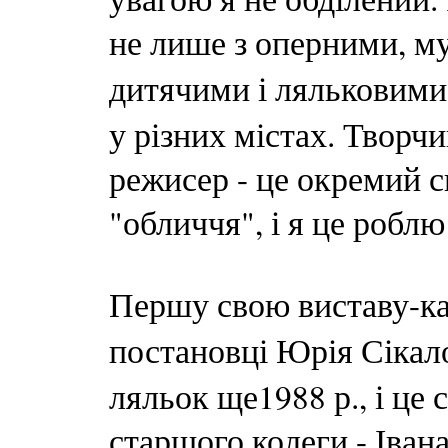
не лише з оперними, м
дитячими і ляльковим
у різних містах. Творч
режисер - це окремий св
"обличчя", і я це роблю
Першу свою виставу-к
постановці Юрія Сікал
ляльок ще1988 р., і це 
старшого колеги - Іван