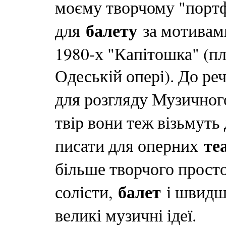
моєму творчому "портф
балету
для
за мотивами
1980-х "Капітошка" (пл
Одеській опері). До ре
для розгляду Музично
твір вони теж візьмуть
те
писати для оперних
більше творчого простор
балет
солісти,
і швидше
великі музичні ідеї.