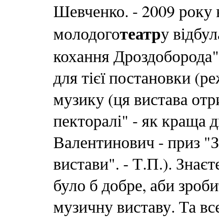
Шевченко. - 2009 року 
театр
молодого
у відбу
кохання Дроздоборода" 
для тієї постановки (р
музику (ця вистава отр
пекторалі" - як краща 
Валентинович - приз "
вистави". - Т.П.). Знаєт
було б добре, аби зроб
музичну виставу. Та вс