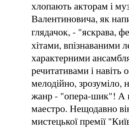
хлопають акторам і му
Валентиновича, як нап
глядачок, - "яскрава, 
хітами, впізнаваними 
характерними ансамбля
речитативами і навіть о
мелодійно, зрозуміло, 
жанр - "опера-шик"! А
маестро. Нещодавно ві
мистецької премії "Киї