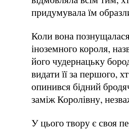
придумувала їм образли
Коли вона познущалася 
іноземного короля, на
його чудернацьку бороду
видати її за першого, х
опинився бідний бродяч
заміж Королівну, незваж
У цього твору є своя пе