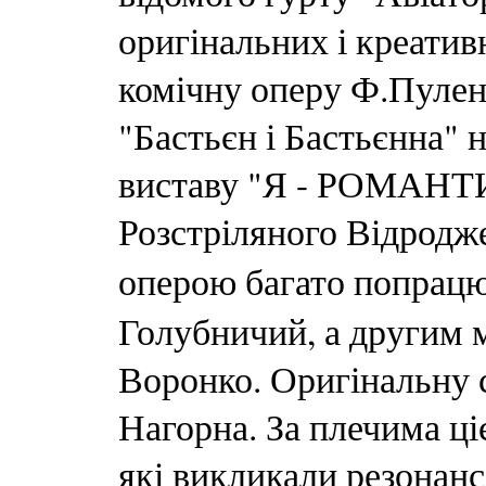
оригінальних і креатив
комічну оперу Ф.Пулен
"Бастьєн і Бастьєнна" 
виставу "Я - РОМАНТИ
Розстріляного Відродже
оперою багато попрац
Голубничий, а другим м
Воронко. Оригінальну
Нагорна. За плечима ці
які викликали резонанс