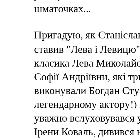
шматочках...
Пригадую, як Станісл
ставив "Лева і Левицю"
класика Лева Миколайо
Софії Андріївни, які тр
виконували Богдан Ступ
легендарному актору!) 
уважно вслуховувався у
Ірени Коваль, дивився 