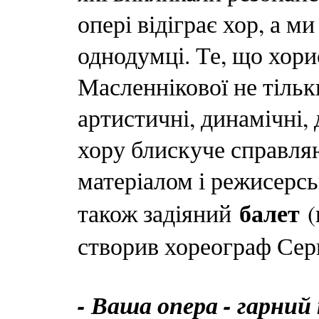
опері відіграє хор, а м
однодумці. Те, що хор
Масленнікової не тільк
артистичні, динамічні,
хору блискуче справля
матеріалом і режисерс
балет
також задіяний
(
створив хореограф Серг
- Ваша опера - гарний