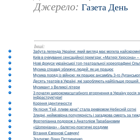
Джерело:
Газета День
Інші:
Забута легенда України: який вигляд має могила найскромніш
Київ в очікуванні сенсаційної прем’єри: «Матері Херсона» 
Нові фокуси української топ-театральної хореографині Оль
Музика справді зближує людей: як це працює
Музика поряд із війною: як працює ансамбль 3-го Лугансько
Десять театрів в Україні, які заробляють найбільше гроше
Музикант з Великої літери
З початку широкомасштабного вторгнення в Україну росія з
інфраструктури!
Коріння ідентичности
Як пісня "Гей, пливе кача" стала реквіємом Небесній сотні
Злидні, неймовірна популярність і загадкова смерть за тиж
Фортепіанна подорож з Анатолієм Тарабановим
«Шопеніана» - балетно-поетичні роздуми
Вітання Євгенові Савчуку!
Згадуємо Діану Петриненко