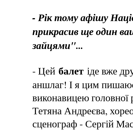
- Рік тому афішу Нац
прикрасив ще один ва
зайцями"...
балет
- Цей
іде вже дру
аншлаг! І я цим пишаюс
виконавицею головної 
Тетяна Андреєва, хорео
сценограф - Сергій Ма