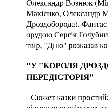
Олександр Вознюк (Мін
Макієнко, Олександр М
Дроздоборода). Фантаст
орудою Сергія Голубнич
твір, "Дню" розказав 
"У "КОРОЛЯ ДРОЗД
ПЕРЕДІСТОРІЯ"
- Сюжет казки простий
відмовляла всім тим, хт