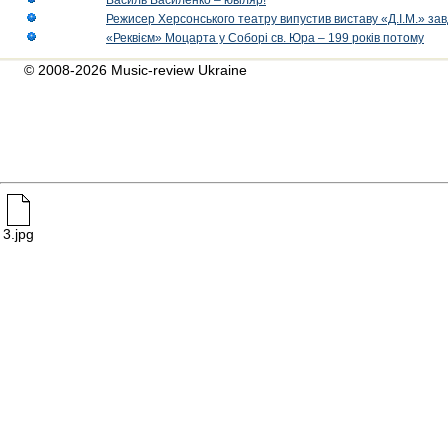
Василь Василенко – ювіляр!
Режисер Херсонського театру випустив виставу «Д.І.М.» за
«Реквієм» Моцарта у Соборі св. Юра – 199 років потому
© 2008-2026 Music-review Ukraine
3.jpg