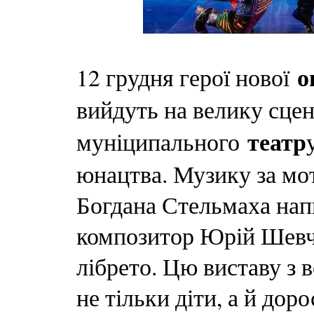
о
12 грудня герої нової
вийдуть на велику сце
театр
муніципального
юнацтва. Музику за мот
Богдана Стельмаха нап
композитор Юрій Шевче
лібрето. Цю виставу з
не тільки діти, а й дор