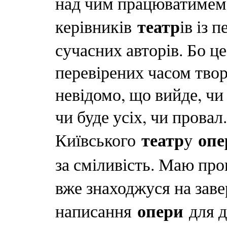
над чим працюватимемо
театр
керівників
ів із 
сучасних авторів. Бо ц
перевірених часом твор
невідомо, що вийде, чи
чи буде усіх, чи провал
театр
опе
Київського
у
за сміливість. Маю про
вже знаходжуся на зав
опери
написання
для д