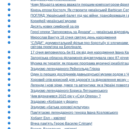
Чому Моцарта можна вважати першим композитором-фри
Кінець епохи Костелу. Як створити український Barbican Cen
ПОГЛЯД: Український балет під час війни: трансформація і 
Корифей української музики
Десять нових симфоній за рік
Герої опери "Запорожець за Дунаєм" — українська відповід
Мирослав Вантух 18 січня святкує день народження
“СЛІДИ”: документальний фільм про боротьбу зі злочинами 
світова прем’єра на Берлінале.
17 січня виповнилось би 81 рік від дня народження Івана К
Запорізька обласна філармонія відсвяткувала своє 87-річчя
Музика як терапія: як працює програма музичної реабілітаці
Згадуємо легендарного Рейнгольда Глієра
Один із перших дослідників давньоруської музики родом з 
Хоровий спів корисний для здоров’я та відновлення мозку
Легенди і нові зірки, гумор та автентика: як в Україні пове
Згадуємо легендарного Бориса Лятошинського
Чим відзначився 2025 рік у «Схід Опера» ?
Згадаємо «Кобзаря у фраку»
Згадуємо «батька хорової культури»
Пам’ятаємо легендарного тенора Івана Козловського
Хобарт Ерл – ювіляр!
Вічна пам’ять Герою Василю Сліпаку!