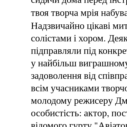
твоя творча мрія набув
Надзвичайно цікаві мит
солістами і хором. Деяк
підправляли під конкре
у найбільш виграшному
задоволення від співпр
всім учасниками творчо
молодому режисеру Дми
особистість: актор, пос
відомого гурту "Авіато