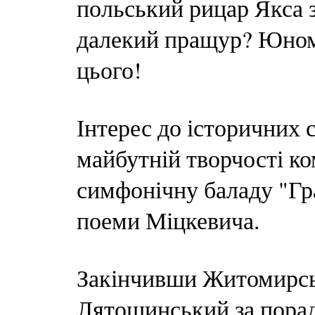
польський рицар Якса з
далекий пращур? Юному
цього!
Інтерес до історичних 
майбутній творчості ко
симфонічну баладу "Гр
поеми Міцкевича.
Закінчивши Житомирсь
Лятошинський за порад