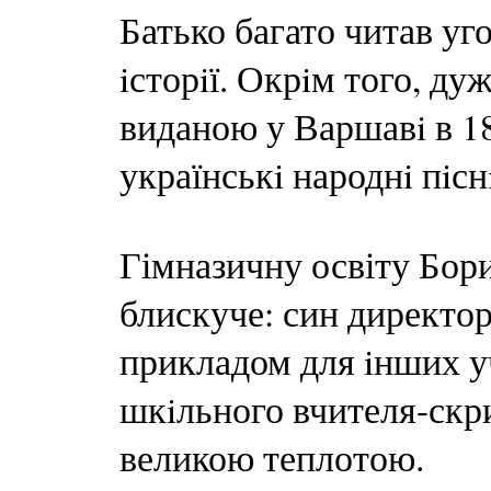
Батько багато читав уго
iсторiї. Окрiм того, ду
виданою у Варшавi в 18
українськi народнi пiс
Гімназичну освіту Бори
блискуче: син директор
прикладом для iнших уч
шкiльного вчителя-скри
великою теплотою.