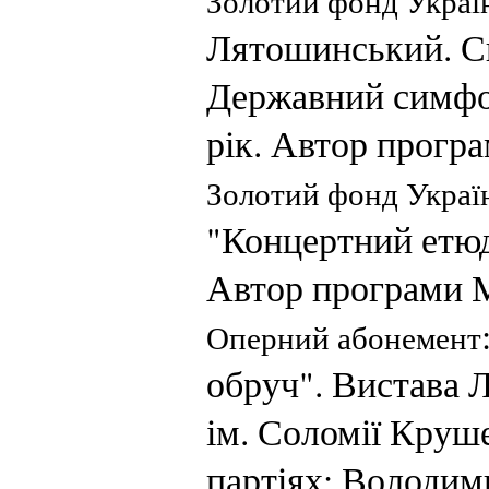
Золотий фонд Україн
Лятошинський. Си
Державний симфон
рік. Автор прог
Золотий фонд Україн
"Концертний етюд
Автор програми 
Оперний абонемент
обруч". Вистава Л
ім. Соломії Круш
партіях: Володим