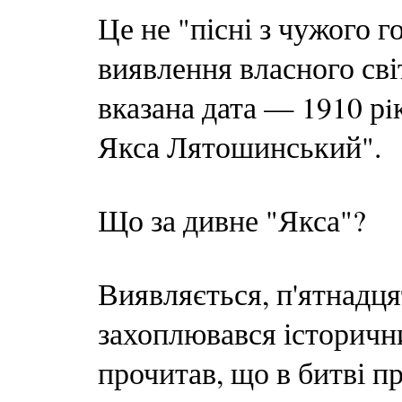
Це не "пісні з чужого г
виявлення власного сві
вказана дата — 1910 рiк
Якса Лятошинський".
Що за дивне "Якса"?
Виявляється, п'ятнадця
захоплювався історичн
прочитав, що в битві п