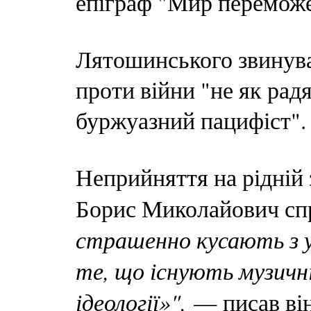
епіграф "Мир переможе
Лятошинського звинува
проти війни "не як рад
буржуазний пацифіст".
Неприйняття на рідній 
Борис Миколайович сп
страшенно кусають з ус
те, що існують музичн
ідеології»",
— писав він