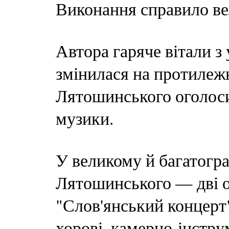
Виконання справило ве
Автора гаряче вітали з 
змінилася на протиле
Лятошинського оголоси
музики.
У великому й багатогр
Лятошинського — дві о
"Слов'янський концерт"
хорові, камерно-інстру