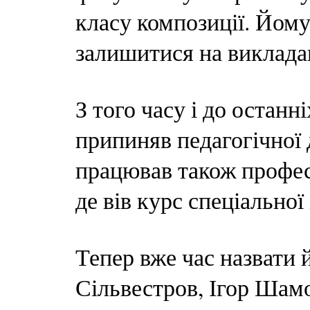
класу композиції. Йом
залишитися на викладац
З того часу і до остан
припиняв педагогічної д
працював також профес
де вів курс спеціально
Тепер вже час назвати 
Сільвестров, Ігор Шам