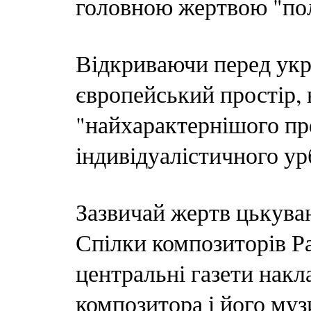
головною жертвою "пол
Відкриваючи перед ук
європейський простір, 
"найхарактернішого пр
індивідуалістичного ур
Зазвичай жертв цькува
Спілки композиторів Р
центральні газети накл
композитора і його муз