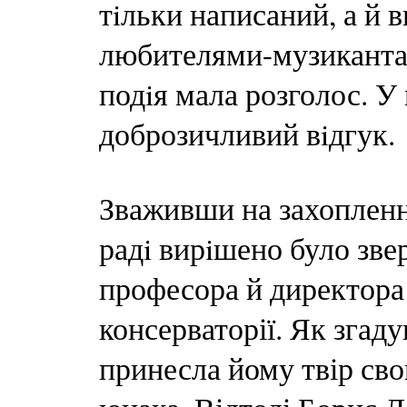
тiльки написаний, а й 
любителями-музикантам
подiя мала розголос. У 
доброзичливий вiдгук.
Зваживши на захопленн
радi вирiшено було зве
професора й директора
консерваторії. Як згаду
принесла йому твір свог