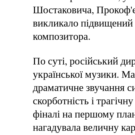
Шостаковича, Прокоф'є
викликало підвищений 
композитора.
По суті, російський ди
української музики. М
драматичне звучання с
скорботність і трагічн
фіналі на першому план
нагадувала величну ка