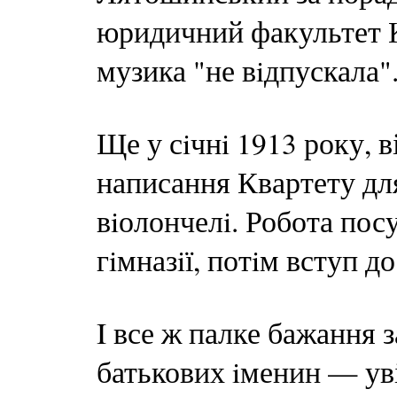
юридичний факультет К
музика "не вiдпускала"
Ще у сiчнi 1913 року, в
написання Квартету для
вiолончелi. Робота пос
гiмназiї, потiм вступ д
I все ж палке бажання 
батькових iменин — уві