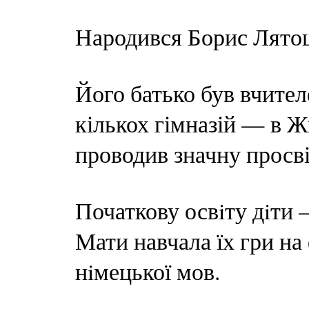
Народився Борис Лятош
Його батько був вчител
кількох гімназій — в Ж
проводив значну просв
Початкову освiту дiти
Мати навчала їх гри на
нiмецької мов.