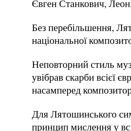
Євген Станкович, Леоні
Без перебільшення, Ля
національної композит
Неповторний стиль му
увібрав скарби всієї єв
насамперед композитор
Для Лятошинського сим
принцип мислення у всіх