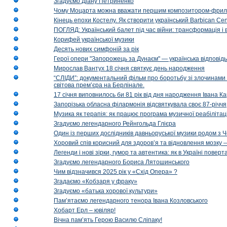
Згадуємо Діану Петриненко
Чому Моцарта можна вважати першим композитором-фри
Кінець епохи Костелу. Як створити український Barbican Cen
ПОГЛЯД: Український балет під час війни: трансформація і 
Корифей української музики
Десять нових симфоній за рік
Герої опери "Запорожець за Дунаєм" — українська відповід
Мирослав Вантух 18 січня святкує день народження
“СЛІДИ”: документальний фільм про боротьбу зі злочинами 
світова прем’єра на Берлінале.
17 січня виповнилось би 81 рік від дня народження Івана К
Запорізька обласна філармонія відсвяткувала своє 87-річчя
Музика як терапія: як працює програма музичної реабілітаці
Згадуємо легендарного Рейнгольда Глієра
Один із перших дослідників давньоруської музики родом з 
Хоровий спів корисний для здоров’я та відновлення мозку
Легенди і нові зірки, гумор та автентика: як в Україні пове
Згадуємо легендарного Бориса Лятошинського
Чим відзначився 2025 рік у «Схід Опера» ?
Згадаємо «Кобзаря у фраку»
Згадуємо «батька хорової культури»
Пам’ятаємо легендарного тенора Івана Козловського
Хобарт Ерл – ювіляр!
Вічна пам’ять Герою Василю Сліпаку!