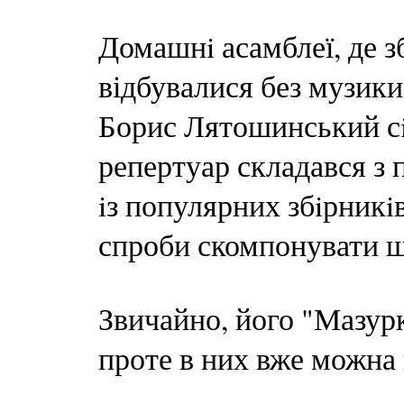
Домашнi асамблеї, де з
відбувалися без музики
Борис Лятошинський сi
репертуар складався з п
iз популярних збiрникi
спроби скомпонувати щ
Звичайно, його "Мазурк
проте в них вже можна 