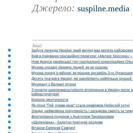
Джерело:
suspilne.media
Інші:
Забута легенда України: який вигляд має могила найскромніш
Київ в очікуванні сенсаційної прем’єри: «Матері Херсона» 
Нові фокуси української топ-театральної хореографині Оль
Музика справді зближує людей: як це працює
Музика поряд із війною: як працює ансамбль 3-го Лугансько
Десять театрів в Україні, які заробляють найбільше гроше
Музикант з Великої літери
З початку широкомасштабного вторгнення в Україну росія з
інфраструктури!
Коріння ідентичности
Як пісня "Гей, пливе кача" стала реквіємом Небесній сотні
Злидні, неймовірна популярність і загадкова смерть за тиж
Фортепіанна подорож з Анатолієм Тарабановим
«Шопеніана» - балетно-поетичні роздуми
Вітання Євгенові Савчуку!