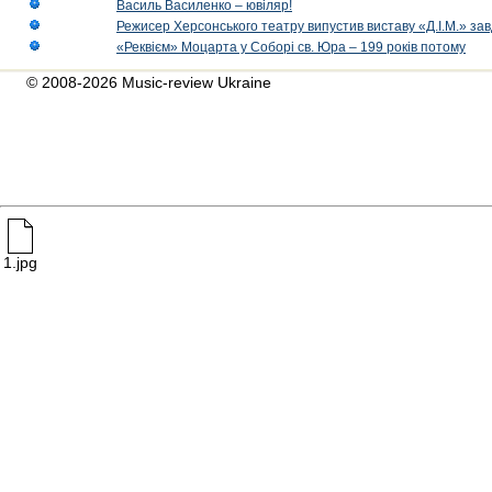
Василь Василенко – ювіляр!
Режисер Херсонського театру випустив виставу «Д.І.М.» за
«Реквієм» Моцарта у Соборі св. Юра – 199 років потому
© 2008-2026 Music-review Ukraine
1.jpg