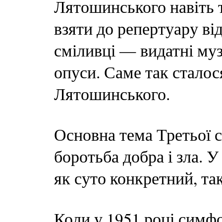
Лятошинського навіть т
взяти до репертуару ві
сміливці — видатні муз
опуси. Саме так стало
Лятошинського.
Основна тема Третьої
боротьба добра і зла. 
як суто конкретний, так
Коли у 1951 році симфо