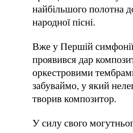
найбільшого полотна д
народної пісні.
Вже у Першій симфонії,
проявився дар компози
оркестровими тембрами
забуваймо, у який неле
творив композитор.
У силу свого могутньо