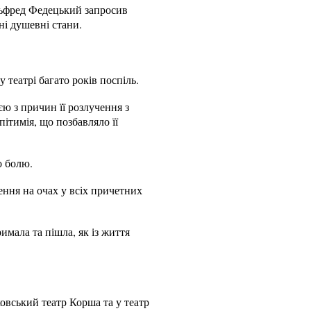
ьфред Федецький запросив
ні душевні стани.
 театрі багато років поспіль.
єю з причин її розлучення з
пітимія, що позбавляло її
о болю.
ння на очах у всіх причетних
имала та пішла, як із життя
овський театр Корша та у театр