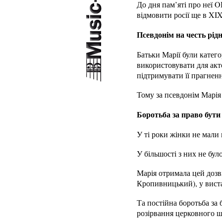
До дня пам’яті про неї O
відмовити росії ще в XIX
Псевдонім на честь рідн
Батьки Марії були катего
використовувати для акто
підтримувати її прагненн
Тому за псевдонім Марія 
Боротьба за право бут
У ті роки жінки не мали 
У більшості з них не бул
Марія отримала цей дозв
Кропивницький), у виста
Та постійна боротьба за 
розірвання церковного ш