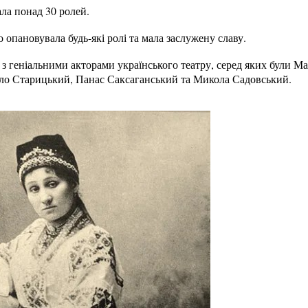
ала понад 30 ролей.
 опановувала будь-які ролі та мала заслужену славу.
з геніальними акторами українського театру, серед яких були М
о Старицький, Панас Саксаганський та Микола Садовський.