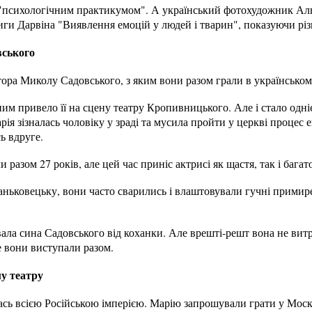
"психологічним практикумом". А український фотохудожник Ал
иги Дарвіна "Виявлення емоцій у людей і тварин", показуючи різ
вського
тора Миколу Садовського, з яким вони разом грали в українському
им привело її на сцену театру Кропивницького. Але і стало одні
я зізналась чоловіку у зраді та мусила пройти у церкві процес е
ь вдруге.
азом 27 років, але цей час приніс актрисі як щастя, так і багат
ньковецьку, вони часто сварились і влаштовували гучні примире
ала сина Садовського від коханки. Але врешті-решт вона не витр
де вони виступали разом.
у театру
ілась всією Російською імперією. Марію запрошували грати у Моск