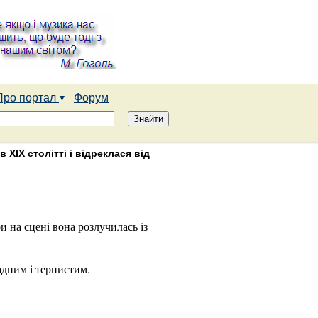
Про портал
Форум
XIX столітті і відреклася від
и на сцені вона розлучилась із
адним і тернистим.