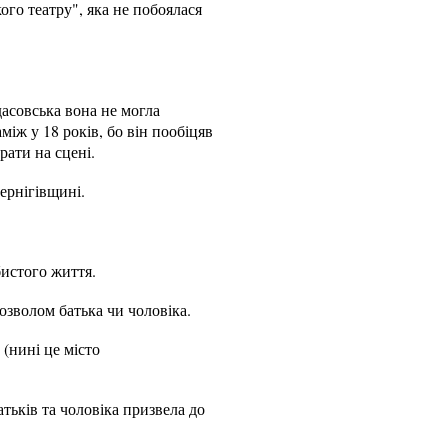
ого театру", яка не побоялася
дасовська вона не могла
між у 18 років, бо він пообіцяв
рати на сцені.
ернігівщині.
бистого життя.
дозволом батька чи чоловіка.
(нині це місто
атьків та чоловіка призвела до