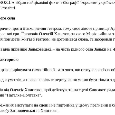
BOZ.UA зібрав найцікавіші факти з біографії "королеви українськ
 столітті.
ого села
рично проти її захоплення театром, тому своє дівоче прізвище А
рської гри. Її чоловік Олексій Хлистов, за якого Марія вийшла за
я пов’язати життя з театром, не дотримався слова, та забороняв г
взяла прізвище Заньковецька – на честь рідного села Заньки на Ч
и акторкою
права вирішувати самостійно багато чого, що стосувалося їх осо
о документів, а право на вільне пересування могло бути тільки з 
іл від Олексія Хлистова, щоб дебютувати на сцені Єлисаветграда 
ві "Наталка-Полтавка".
бажання виступати на сцені і не підтримка у цьому прагненні її б
любу Заньковецької та Хлистова.