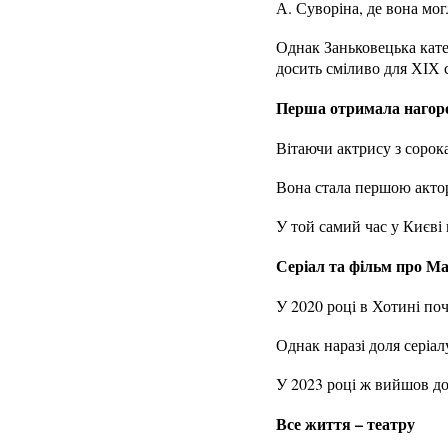
А. Суворіна, де вона мо
Однак Заньковецька катег
досить сміливо для ХІХ с
Перша отримала нагор
Вітаючи актрису з сорока
Вона стала першою актор
У той самий час у Києві
Серіал та фільм про М
У 2020 році в Хотині по
Однак наразі доля серіал
У 2023 році ж вийшов д
Все життя – театру