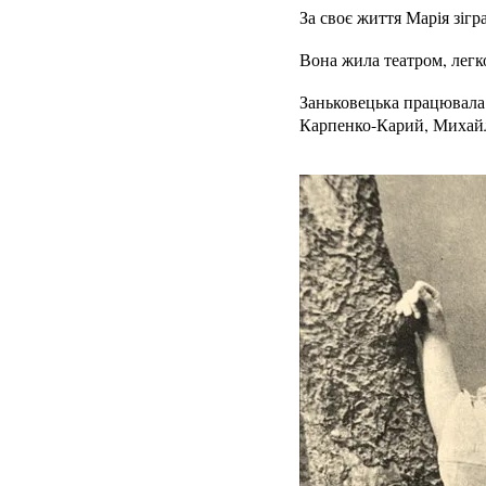
За своє життя Марія зігр
Вона жила театром, легко
Заньковецька працювала 
Карпенко-Карий, Михайл