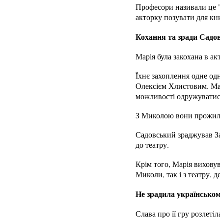
Професори називали це 
акторку позувати для кн
Кохання та зради Садо
Марія була закохана в ак
Їхнє захоплення одне одн
Олексієм Хлистовим. Марі
можливості одружуватис
З Миколою вони прожили р
Садовський зраджував За
до театру.
Крім того, Марія виховув
Миколи, так і з театру, 
Не зрадила українськом
Слава про її гру розлет