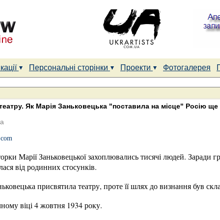
кації
Персональні сторінки
Проекти
Фотогалерея
еатру. Як Марія Заньковецька "поставила на місце" Росію ще в 
да
.com
орки Марії Заньковецької захоплювались тисячі людей. Заради гр
клася від родинних стосунків.
ньковецька присвятила театру, проте її шлях до визнання був скл
чному віці 4 жовтня 1934 року.