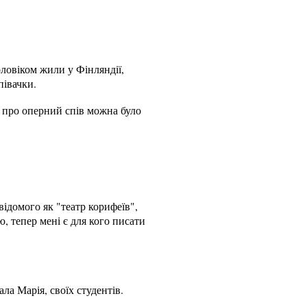
оловіком жили у Фінляндії,
півачки.
і про оперний спів можна було
відомого як "театр корифеїв",
, тепер мені є для кого писати
а Марія, своїх студентів.