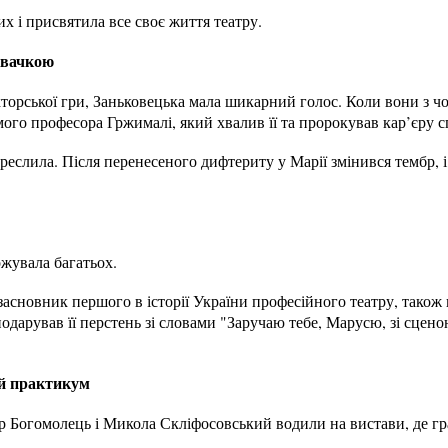
их і присвятила все своє життя театру.
івачкою
кторської гри, Заньковецька мала шикарний голос. Коли вони з ч
мого професора Гржималі, який хвалив її та пророкував кар’єру с
реслила. Після перенесеного дифтериту у Марії змінився тембр, 
ожувала багатьох.
 засновник першого в історії України професійного театру, також 
арував її перстень зі словами "Заручаю тебе, Марусю, зі сценою
ний практикум
 Богомолець і Микола Скліфосовський водили на вистави, де грал