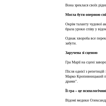
Вона зреклася своїх рідн
Могла бути оперною сп
Окрім таланту чудової а
брала уроки співу у відо
Однак хвороба все перек
забути.
Заручена зі сценою
Гра Марії на сцені завор
Після однієї з репетицій
Марко Кропивницький под
драми".
Її гра – це психологіч
Відомі медики Олександр