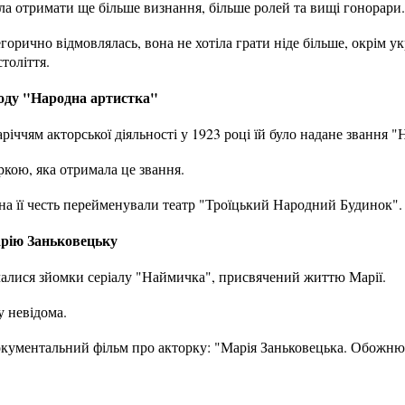
гла отримати ще більше визнання, більше ролей та вищі гонорари.
орично відмовлялась, вона не хотіла грати ніде більше, окрім ук
толіття.
оду "Народна артистка"
річчям акторської діяльності у 1923 році їй було надане звання 
кою, яка отримала це звання.
 на її честь перейменували театр "Троїцький Народний Будинок".
арію Заньковецьку
чалися зйомки серіалу "Наймичка", присвячений життю Марії.
у невідома.
окументальний фільм про акторку: "Марія Заньковецька. Обожню