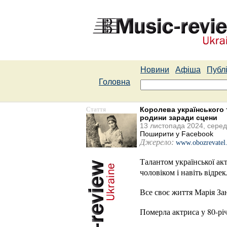
Новини
Афіша
Публі
Головна
Стаття
Королева українського т
родини заради сцени
13 листопада 2024, сере
Поширити у Facebook
Джерело:
www.obozrevatel
Талантом української акт
чоловіком і навіть відре
Все своє життя Марія За
Померла актриса у 80-рі