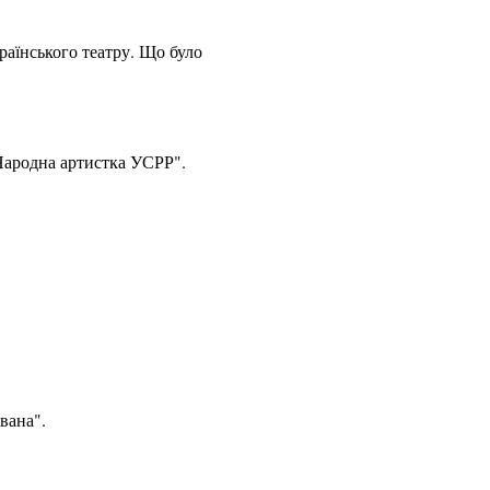
раїнського театру. Що було
"Народна артистка УСРР".
вана".