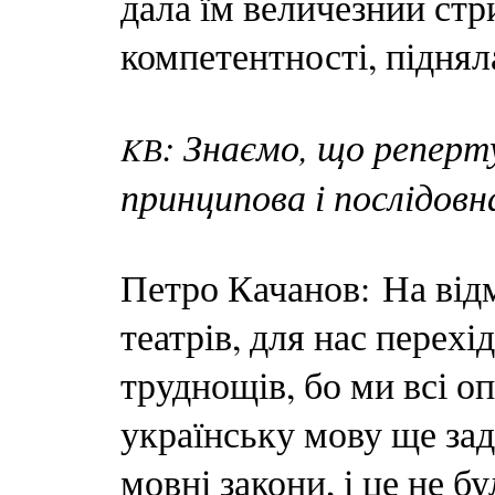
дала їм величезний стри
компетентності, піднял
: Знаємо, що реперту
KВ
принципова і послідовна
Петро Качанов: На відм
театрів, для нас перехі
труднощів, бо ми всі оп
українську мову ще зад
мовні закони, і це не 