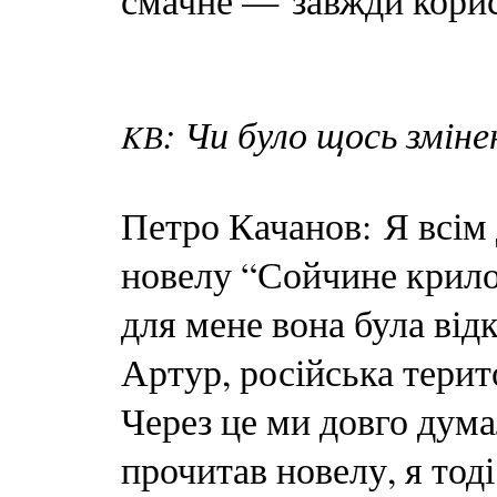
смачне — завжди кори
: Чи було щось змін
KВ
Петро Качанов: Я всім
новелу “Сойчине крило
для мене вона була від
Артур, російська терито
Через це ми довго думал
прочитав новелу, я тод