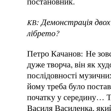
постановник.
: Демонстрація двох 
K
В
лібрето?
Петро Качанов: Не зов
дуже творча, він як ху
послідовності музичних
йому треба було постав
початку у середину… Т
Василя Василенка, яки