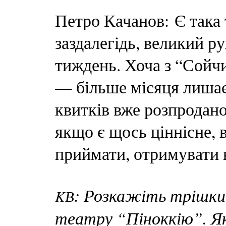
Петро Качанов: Є така
заздалегідь, великий р
тиждень. Хоча з “Сойч
— більше місяця лишає
квитків вже розпродано
якщо є щось ціннісне, 
приймати, отримувати в
: Розкажіть трішки
KВ
театру “Піноккію”. Як