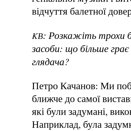
відчуття балетної дове
: Розкажіть трохи б
K
В
засоби: що більше гра
глядача?
Петро Качанов: Ми поб
ближче до самої вистави
які були задумані, вик
Наприклад, була задумк