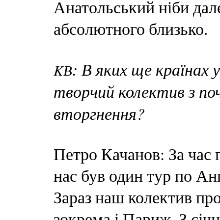
Анатольський ніби дале
абсолютного близько.
: В яких ще країнах 
K
В
творчий колектив з п
вторгнення?
Петро Качанов: За час
нас був один тур по Анг
Зараз наш колектив пр
зокрема і Париж. З січ