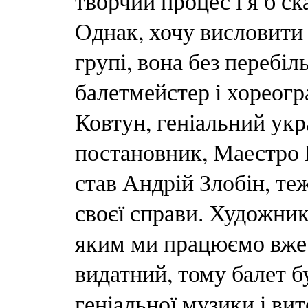
творчий процес і я б ск
Однак, хочу висловити
групі, вона без перебі
балетмейстер і хореог
Ковтун, геніальний укр
постановник, Маестро 
став Андрій Злобін, те
своєї справи. Художни
яким ми працюємо вже 
видатний, тому балет б
геніальної музики і ви