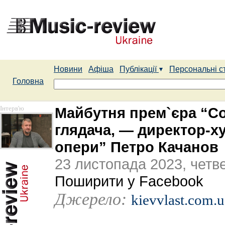
Новини
Афіша
Публікації
Персональні с
Головна
Інтерв'ю
Майбутня прем`єра “Со
глядача, — директор-ху
опери” Петро Качанов
23 листопада 2023, четв
Поширити у Facebook
Джерело:
kievvlast.com.u