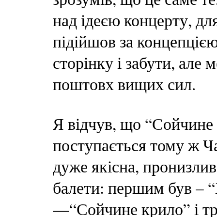
над ідеєю концерту, дл
підійшов за концепціє
сторінку і забути, але м
поштовх вищих сил.
Я відчув, що “Сойчине 
поступається тому ж Ча
дуже якісна, пронизлив
балети: першим був – 
—“Сойчине крило” і т