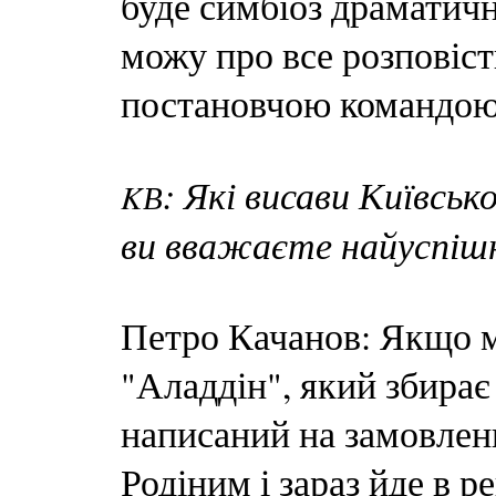
буде симбіоз драматичн
можу про все розповіст
постановчою командою
: Які висави Київськ
KВ
ви вважаєте найуспіш
Петро Качанов: Якщо м
"Аладдін", який збирає 
написаний на замовлен
Родіним і зараз йде в р