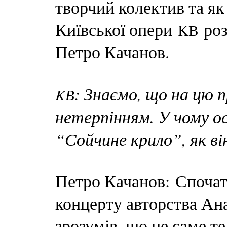
творчий колектив та як
Київської опери
роз
KВ
Петро Качанов.
: Знаємо, що на цю п
KВ
нетерпінням. У чому о
“Сойчине крило”, як в
Петро Качанов: Спочат
концерту авторства Ана
зрозумів, що це саме т