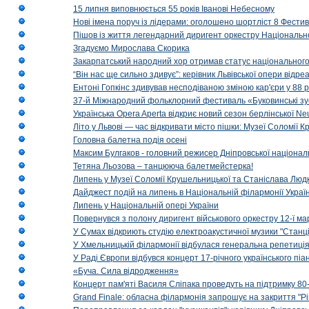
15 липня виповнюється 55 років Іванові Небесному
Нові імена поруч із лідерами: оголошено шортліст 8 Фест
Пішов із життя легендарний диригент оркестру Національн
Згадуємо Мирослава Скорика
Закарпатський народний хор отримав статус національног
“Він нас ще сильно здивує”: керівник Львівської опери відр
Ентоні Гопкінс здивував несподіваною зміною кар'єри у 88 ро
37-й Міжнародний фольклорний фестиваль «Буковинські зус
Українська Opera Aperta відкриє новий сезон берлінської Ne
Літо у Львові — час відкривати місто пішки: Музеї Соломії
Головна балетна подія осені
Максим Булгаков - головний режисер Дніпровської націонал
Тетяна Льозова – танцююча балетмейстерка!
Липень у Музеї Соломії Крушельницької та Станіслава Людк
Дайджест подій на липень в Національній філармонії Украї
Липень у Національній опері України
Повернувся з полону диригент військового оркестру 12-ї ма
У Сумах відкриють студію електроакустичної музики "Станці
У Хмельницькій філармонії відбулася генеральна репетиці
У Раді Європи відбувся концерт 17-річного українського пі
«Буча. Сила відродження»
Концерт пам'яті Василя Сліпака проведуть на підтримку 80
Grand Finale: обласна філармонія запрошує на закриття "Р