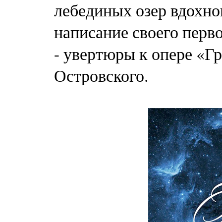
лебединых озер вдохно
написание своего перв
- увертюры к опере «Г
Островского.