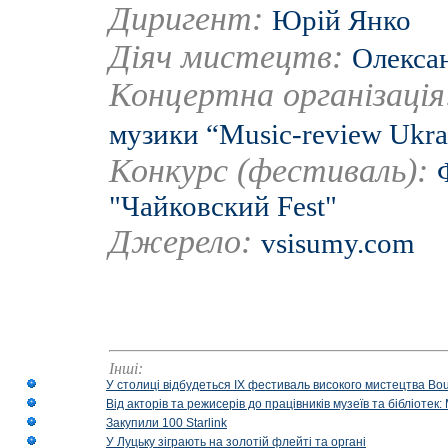
Диригент:
Юрій Янко
Діяч мистецтв:
Олексан
Концертна організаці
музики “Music-review Ukra
Конкурс (фестиваль):
"Чайковский Fest"
Джерело:
vsisumy.com
Інші:
У столиці відбудеться IX фестиваль високого мистецтва Bouq
Від акторів та режисерів до працівників музеїв та бібліоте
Закупили 100 Starlink
У Луцьку зіграють на золотій флейті та органі