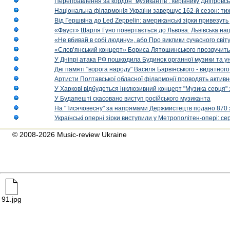
Переправлення за кордон "музикантів": керівнику Дніпровсь
Національна філармонія України завершує 162-й сезон: ти
Від Гершвіна до Led Zeppelin: американські зірки привезуть
«Фауст» Шарля Гуно повертається до Львова: Львівська на
«Не вбивай в собі людину», або Про виклики сучасного світ
«Слов’янський концерт» Бориса Лятошинського прозвучить
У Дніпрі атака РФ пошкодила Будинок органної музики та у
Дні памяті "ворога народу" Василя Барвінського - видатного
Артисти Полтавської обласної філармонії проводять активно
У Харкові відбудеться інклюзивний концерт "Музика серця" 
У Будапешті скасовано виступ російського музиканта
На "Тисячовесну" за напрямами Держмистецтв подано 870 за
Українські оперні зірки виступили у Метрополітен-опері: с
© 2008-2026 Music-review Ukraine
91.jpg