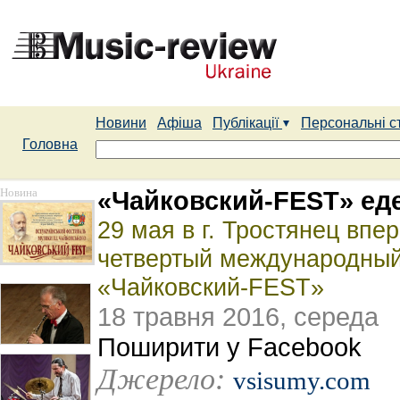
Новини
Афіша
Публікації
Персональні с
Головна
Новина
«Чайковский-FEST» ед
29 мая в г. Тростянец впе
четвертый международный
«Чайковский-FEST»
18 травня 2016, середа
Поширити у Facebook
Джерело:
vsisumy.com