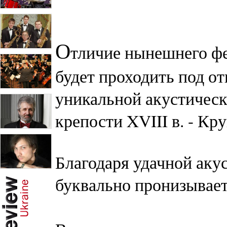
О
тличие нынешнего фе
будет проходить под о
уникальной акустическ
крепости XVIII в. - Кр
Благодаря удачной аку
буквально пронизывает