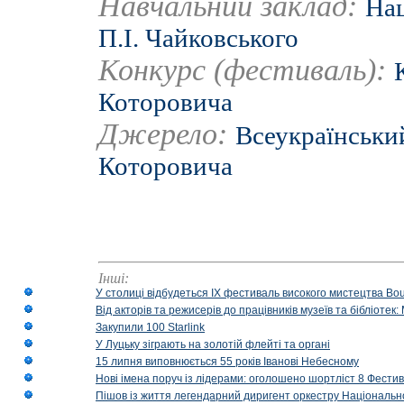
Навчальний заклад:
Нац
П.І. Чайковського
Конкурс (фестиваль):
Которовича
Джерело:
Всеукраїнський
Которовича
Інші:
У столиці відбудеться IX фестиваль високого мистецтва Bouq
Від акторів та режисерів до працівників музеїв та бібліоте
Закупили 100 Starlink
У Луцьку зіграють на золотій флейті та органі
15 липня виповнюється 55 років Іванові Небесному
Нові імена поруч із лідерами: оголошено шортліст 8 Фест
Пішов із життя легендарний диригент оркестру Національн