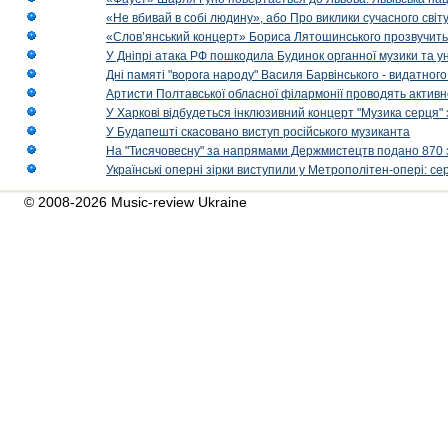
«Не вбивай в собі людину», або Про виклики сучасного світ
«Слов’янський концерт» Бориса Лятошинського прозвучить
У Дніпрі атака РФ пошкодила Будинок органної музики та у
Дні памяті "ворога народу" Василя Барвінського - видатного
Артисти Полтавської обласної філармонії проводять активно
У Харкові відбудеться інклюзивний концерт "Музика серця" 
У Будапешті скасовано виступ російського музиканта
На "Тисячовесну" за напрямами Держмистецтв подано 870 за
Українські оперні зірки виступили у Метрополітен-опері: с
© 2008-2026 Music-review Ukraine