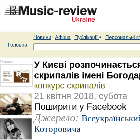
Новини
Афіша
Публікації
Персональні с
Головна
Новина
У Києві розпочинаєтьс
скрипалів імені Богод
конкурс скрипалів
21 квітня 2018, субота
Поширити у Facebook
Джерело:
Всеукраїнський
Которовича