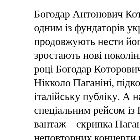
Богодар Антонович Кото
одним із фундаторів ук
продовжують нести його
зростають нові поколін
році Богодар Которови
Нікколо Паганіні, під
італійську публіку. А н
спеціальним рейсом із 
вантаж – скрипка Паган
неповторних концерти 