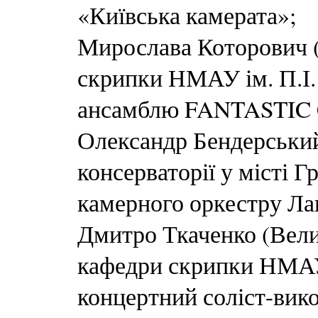
«Київська камерата»;
Мирослава Которович (
скрипки НМАУ ім. П.І.
ансамблю FANTASTI
Олександр Бендерський
консерваторії у місті 
камерного оркестру Ла
Дмитро Ткаченко (Вели
кафедри скрипки НМАУ 
концертний соліст-вик