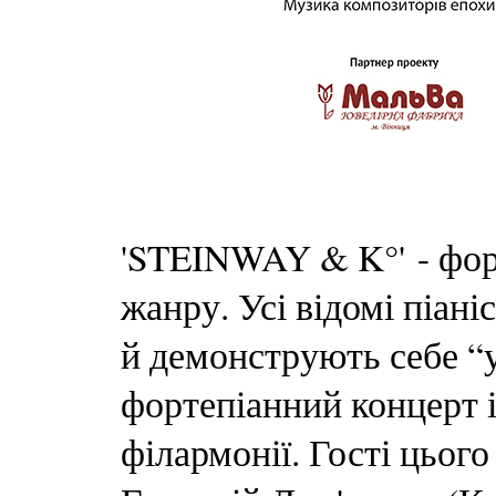
'STEINWAY & K°' - фор
жанру. Усі відомі піані
й демонструють себе “у 
фортепіанний концерт 
філармонії. Гості цього