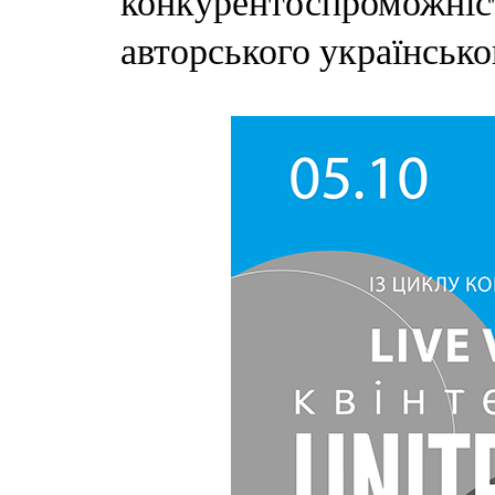
конкурентоспроможніст
авторського українсь