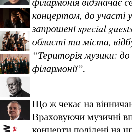
філармонія відзначає с
концертом, до участі у
запрошені special gues
області та міста, від
“Територія музики: до 
філармонії”.
Що ж чекає на віннича
Враховуючи музичні вп
концерти поділені на ш