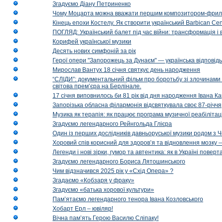
Згадуємо Діану Петриненко
Чому Моцарта можна вважати першим композитором-фри
Кінець епохи Костелу. Як створити український Barbican Cen
ПОГЛЯД: Український балет під час війни: трансформація і 
Корифей української музики
Десять нових симфоній за рік
Герої опери "Запорожець за Дунаєм" — українська відповід
Мирослав Вантух 18 січня святкує день народження
“СЛІДИ”: документальний фільм про боротьбу зі злочинами 
світова прем’єра на Берлінале.
17 січня виповнилось би 81 рік від дня народження Івана К
Запорізька обласна філармонія відсвяткувала своє 87-річчя
Музика як терапія: як працює програма музичної реабілітаці
Згадуємо легендарного Рейнгольда Глієра
Один із перших дослідників давньоруської музики родом з 
Хоровий спів корисний для здоров’я та відновлення мозку
Легенди і нові зірки, гумор та автентика: як в Україні пове
Згадуємо легендарного Бориса Лятошинського
Чим відзначився 2025 рік у «Схід Опера» ?
Згадаємо «Кобзаря у фраку»
Згадуємо «батька хорової культури»
Пам’ятаємо легендарного тенора Івана Козловського
Хобарт Ерл – ювіляр!
Вічна пам’ять Герою Василю Сліпаку!