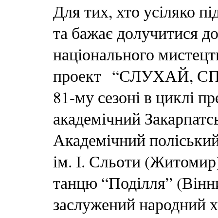
Для тих, хто усіляко п
та бажає долучитися д
національного мистецт
проект “СЛУХАЙ, СП
81-му сезоні в циклі п
академічний Закарпатс
Академічний поліський
ім. І. Сльоти (Житомир
танцю “Поділля” (Вінн
заслужений народний х