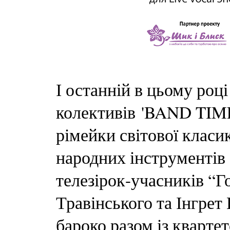
І останній в цьому роц
колективів 'BAND TIME
рімейки світової класи
народних інструментів
телезірок-учасників “Г
Травінського та Інгрет
бароко разом із кварте