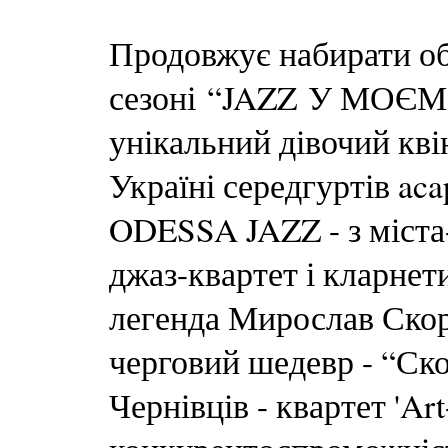
Продовжує набирати об
сезоні “JAZZ У МОЄМ
унікальний дівочий квін
Україні середгуртів ac
ODESSA JAZZ - з міста-
джаз-квартет і кларнет
легенда Мирослав Скор
черговий шедевр - “Скор
Чернівців - квартет 'Art