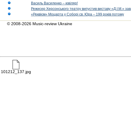
Василь Василенко – ювіляр!
Режисер Херсонського театру випустив виставу «Д.І.М.» за
«Реквієм» Моцарта у Соборі св. Юра – 199 років потому
© 2008-2026 Music-review Ukraine
101212_137.jpg