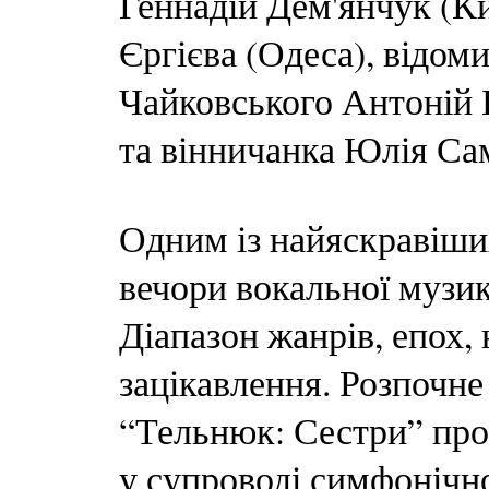
Геннадій Дем'янчук (Ки
Єргієва (Одеса), відом
Чайковського Антоній 
та вінничанка Юлія Са
Одним із найяскравіши
вечори вокальної му
Діапазон жанрів, епох,
зацікавлення. Розпочне
“Тельнюк: Сестри” пр
у супроводі симфонічно