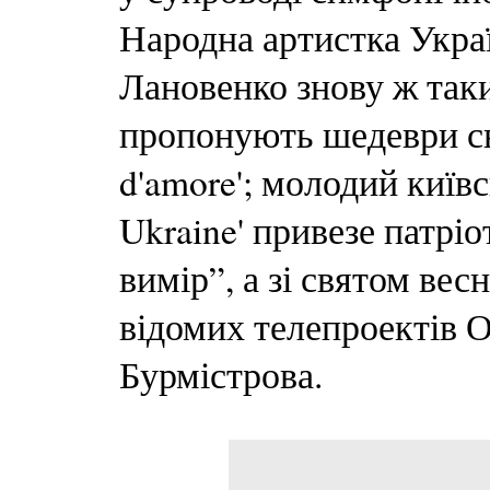
Народна артистка Укра
Лановенко знову ж так
пропонують шедеври св
d'amore'; молодий київс
Ukraine' привезе патр
вимір”, а зі святом вес
відомих телепроектів 
Бурмістрова.