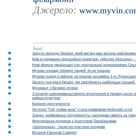
Джерело:
www.myvin.co
Інші:
Забута легенда України: який вигляд має могила найскромніш
Київ в очікуванні сенсаційної прем’єри: «Матері Херсона» 
Нові фокуси української топ-театральної хореографині Оль
Музика справді зближує людей: як це працює
Музика поряд із війною: як працює ансамбль 3-го Лугансько
Десять театрів в Україні, які заробляють найбільше гроше
Музикант з Великої літери
З початку широкомасштабного вторгнення в Україну росія з
інфраструктури!
Коріння ідентичности
Як пісня "Гей, пливе кача" стала реквіємом Небесній сотні
Злидні, неймовірна популярність і загадкова смерть за тиж
Фортепіанна подорож з Анатолієм Тарабановим
«Шопеніана» - балетно-поетичні роздуми
Вітання Євгенові Савчуку!