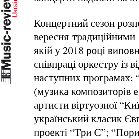
Концертний сезон розп
вересня традиційни
якій у 2018 році випов
співпраці оркестру із 
наступних програмах:
(музика композиторів 
артисти віртуозної “Ки
український класик Єв
проекті “Три С”; “Пори