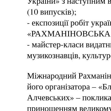
України» з наступним 
(10 випусків);
- експозиції робіт укр
«РАХМАНІНОВСЬКА
- майстер-класи видатн
музикознавців, культур
Міжнародний Рахманіно
його організатора – «Бл
Алчевських» – поклик
приношенням великому 