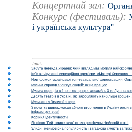
Концертний зал:
Органн
Конкурс (фестиваль):
і українська культура"
Інші:
Забута легенда України: який вигляд має могила найскромніш
Київ в очікуванні сенсаційної прем’єри: «Матері Херсона» 
Нові фокуси української топ-театральної хореографині Оль
Музика справді зближує людей: як це працює
Музика поряд із війною: як працює ансамбль 3-го Лугансько
Десять театрів в Україні, які заробляють найбільше гроше
Музикант з Великої літери
З початку широкомасштабного вторгнення в Україну росія з
інфраструктури!
Коріння ідентичности
Як пісня "Гей, пливе кача" стала реквіємом Небесній сотні
Злидні, неймовірна популярність і загадкова смерть за тиж