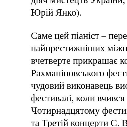
Юрій Янко).
Саме цей піаніст – пер
найпрестижніших міжна
вчетверте прикрашає к
Рахманіновського фест
чудовий виконавець ви
фестивалі, коли вчився 
Чотирнадцятому фестив
та Третій концерти С. 