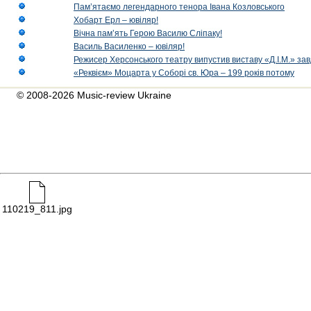
Пам’ятаємо легендарного тенора Івана Козловського
Хобарт Ерл – ювіляр!
Вічна пам’ять Герою Василю Сліпаку!
Василь Василенко – ювіляр!
Режисер Херсонського театру випустив виставу «Д.І.М.» за
«Реквієм» Моцарта у Соборі св. Юра – 199 років потому
© 2008-2026 Music-review Ukraine
110219_811.jpg