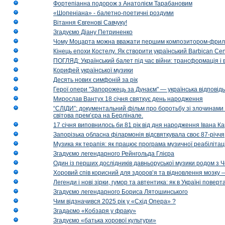
Фортепіанна подорож з Анатолієм Тарабановим
«Шопеніана» - балетно-поетичні роздуми
Вітання Євгенові Савчуку!
Згадуємо Діану Петриненко
Чому Моцарта можна вважати першим композитором-фри
Кінець епохи Костелу. Як створити український Barbican Cen
ПОГЛЯД: Український балет під час війни: трансформація і 
Корифей української музики
Десять нових симфоній за рік
Герої опери "Запорожець за Дунаєм" — українська відповід
Мирослав Вантух 18 січня святкує день народження
“СЛІДИ”: документальний фільм про боротьбу зі злочинами 
світова прем’єра на Берлінале.
17 січня виповнилось би 81 рік від дня народження Івана К
Запорізька обласна філармонія відсвяткувала своє 87-річчя
Музика як терапія: як працює програма музичної реабілітаці
Згадуємо легендарного Рейнгольда Глієра
Один із перших дослідників давньоруської музики родом з 
Хоровий спів корисний для здоров’я та відновлення мозку
Легенди і нові зірки, гумор та автентика: як в Україні пове
Згадуємо легендарного Бориса Лятошинського
Чим відзначився 2025 рік у «Схід Опера» ?
Згадаємо «Кобзаря у фраку»
Згадуємо «батька хорової культури»