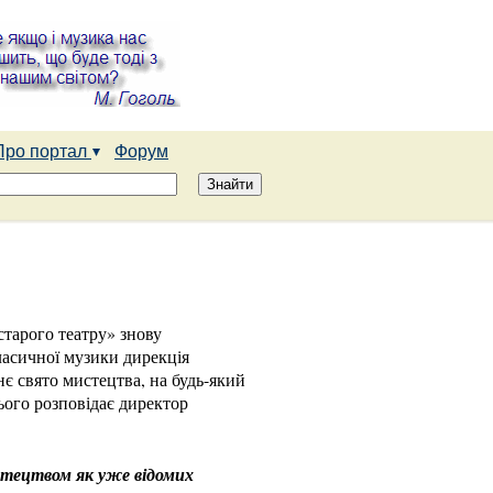
Про портал
Форум
старого театру» знову
асичної музики дирекція
є свято мистецтва, на будь-який
ього розповідає директор
стецтвом як уже відомих