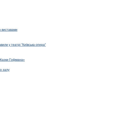
з виставами
вили у театрі "Київська опера"
 «Казки Гофмана»
го залу