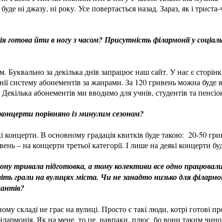
буде ні джазу, ні року. Усе повертається назад. Зараз, як і трист
 готова йти в ногу з часом? Присутність філармонії у соціал
. Буквально за декілька днів запрацює наш сайт. У нас є сторін
онії систему абонементів за жанрами. За 120 гривень можна буде в
 Декілька абонементів ми вводимо для учнів, студентів та пенсіо
 концерти порівняно із минулим сезоном?
які концерти. В основному градація квитків буде такою: 20-50 гри
ивень – на концерти третьої категорії. І лише на деякі концерти б
зону тривала підготовка, а тому колективи все одно працювали
віть грали на вулицях міста. Чи не занадто низько для філарм
кантів?
ому складі не грає на вулиці. Просто є такі люди, котрі готові 
є філармонія. Як на мене, то це, навпаки, плюс, бо вони таким чи