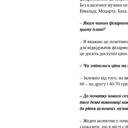
Без класичної музики не 
Вівальді, Моцарта, Баха.
–
Яким чином філармонія
цьому плані?
– Я вважаю це позитивом
для відвідувачів філарм
це досить доступні ціни.
– Чи змінились ціни на
– Залежно від того, на 
60 – на другу і 40-70 гр
– До початку нового се
тим деякі виконавці на
до рівня вуличних музи
– Жоден колектив у повн
і показати, що в місті 