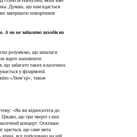
ика. Думаю, що нам вдасться
ємо завершити новорічним
. А чи не забагато заходів ви
асно розуміємо, що аншлаги
тіни варто наповнити
я, що забагато таких класичних
увається у філармонії.
 кіно «Люм’єр», також
 тему: «Як ви відноситеся до
 Цікаво, що три чверті з них
класичний концерт. Оскільки
і здається, що саме мета
 вічна, все побудовано на ній.