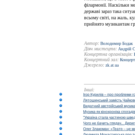
філармонії. Наскільки ме
державі зараз така ситу
всьому світі, на жаль, ку
прийнято музикантам гра
Автор:
Володимир Бодак
Діяч мистецтв:
Андрій С
Концертна організація:
Концертний зал:
Концерт
Джерело:
zk.at.ua
Інші:
Ігор Курилів – про проблеми г
Лятошинський замість Чайковс
Видатний австрійський музика
Музика як кінохроніка спогаді
"Україна стала частиною шведс
Чого не бачить глядач... Дир
Олег Злакоман: «Театр – це м
Людмила Монастирська про те, 