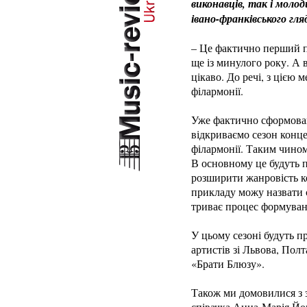
виконавців, так і моло
івано-франківського гля
– Це фактично перший п
ще із минулого року. А 
цікаво. До речі, з цією
філармонії.
Уже фактично сформована
відкриваємо сезон конце
філармонії. Таким чином
В основному це будуть п
розширити жанровість ко
прикладу можу назвати 
триває процес формуванн
У цьому сезоні будуть пр
артистів зі Львова, Полт
«Брати Блюзу».
Також ми домовилися з 
співачка Анна-Марія Йо