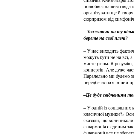
полюбвся нашим глядача
організувати ще й твор
сюрпризом від симфоніч
– Зважаючи на ту кільк
берете на свої плечі?
– У нас виходить фактич
можуть бути не на всі, а
мистецтвом. Я розумію, 
концертів. Але дуже час
Паралельно ми будемо за
передбачається інший пр
–Це буде свідченням то
– У одній із соціальних
класичної музики?» Осно
сказали, що вони інколи
філармонія є єдиним зак
філармонії все це зберег