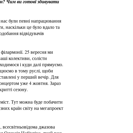
он? Чим ви готові здивувати
 нас були певні напрацювання
и, наскільки це було вдало та
одобання відвідувачів
філармонії. 25 вересня ми
наші колективи, солісти
ходимося і куди далі прямуємо.
ацюємо в тому руслі, щоби
ставлені у перший вечір. Для
онцертом уже 4 жовтня. Зараз
критті сезону.
х міст. Тут можна буде побачити
ізних країн світу на мегапроект
 всесвітньовідома джазова
д Олексія Набіуліна, який вже