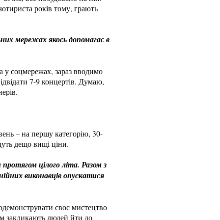
а-чотириста років тому, грають
ьних мережах якось допомагає в
ка у соцмережах, зараз вводимо
ідвідати 7-9 концертів. Думаю,
нерів.
вень – на першу категорію, 30-
удуть дещо вищі ціни.
 протягом цілого літа. Разом з
онійних виконавців опускатися
продемонструвати своє мистецтво
ном закликають людей йти до