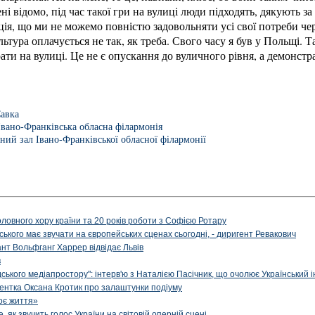
ні відомо, під час такої гри на вулиці люди підходять, дякують 
ація, що ми не можемо повністю задовольняти усі свої потреби че
льтура оплачується не так, як треба. Свого часу я був у Польщі. Та
ти на вулиці. Це не є опускання до вуличного рівня, а демонстра
авка
Івано-Франківська обласна філармонія
ний зал Івано-Франківської обласної філармонії
оловного хору країни та 20 років роботи з Софією Ротару
ького має звучати на європейських сценах сьогодні, - диригент Ревакович
нт Вольфганг Харрер відвідає Львів
в
ького медіапростору": інтерв'ю з Наталією Пасічник, що очолює Український і
игентка Оксана Кротик про залаштунки подіуму
оє життя»
як звучить голос України на світовій оперній сцені