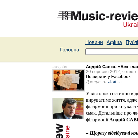
Новини
Афіша
Публі
Головна
Інтерв'ю
Андрій Савка: «Без клас
20 вересня 2012, четвер
Поширити у Facebook
Джерело:
zk.at.ua
У вівторок гостинно від
вируватиме життя, адже
філармонії приготувала 
смак. Детальніше про жи
Андрій СА
філармонії
– Щоразу відвідувачі 