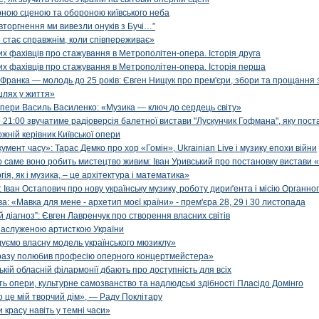
рною сценою та обороною київського неба
вторгнення ми вивезли онуків з Бучі…”
 стає справжнім, коли співпереживає»
х фахівців про стажування в Метрополітен-опера. Історія друга
х фахівців про стажування в Метрополітен-опера. Історія перша
 Франка — молодь до 25 років: Євген Нищук про прем'єри, збори та прощання 
шлях у життя»
опери Василь Василенко: «Музика — ключ до сердець світу»
 21:00 звучатиме радіоверсія балетної вистави "Лускунчик Гофмана", яку поста
жній керівник Київської опери
мент часу»: Тарас Демко про хор «Гомін», Ukrainian Live і музику епохи війни
о саме воно робить мистецтво живим: Іван Уривський про постановку вистави
я, як і музика, – це архітектура і математика»
Іван Остапович про нову українську музику, роботу дириґента і місію Органно
: «Мавка для мене - архетип моєї країни» - прем'єра 28, 29 і 30 листопада
 діагноз”: Євген Лавренчук про створення власних світів
заслуженою артисткою України
дуємо власну модель українського мюзиклу»
дразу полюбив професію оперного концертмейстера»
зькій обласній філармонії дбають про доступність для всіх
опери, культурне самозванство та надлюдські здібності Пласідо Домінго
о це мій творчий дім», — Раду Поклітару
 красу навіть у темні часи»