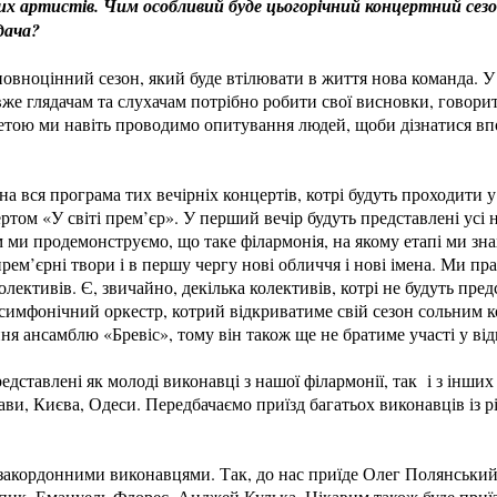
дих артистів. Чим особливий буде цьогорічний концертний сез
дача?
овноцінний сезон, який буде втілювати в життя нова команда. У
вже глядачам та слухачам потрібно робити свої висновки, говорит
 метою ми навіть проводимо опитування людей, щоби дізнатися вп
 вся програма тих вечірніх концертів, котрі будуть проходити у 
ртом «У світі прем’єр». У перший вечір будуть представлені усі 
 ми продемонструємо, що таке філармонія, на якому етапі ми зна
рем’єрні твори і в першу чергу нові обличчя і нові імена. Ми пр
лективів. Є, звичайно, декілька колективів, котрі не будуть пред
симфонічний оркестр, котрий відкриватиме свій сезон сольним к
я ансамблю «Бревіс», тому він також ще не братиме участі у від
едставлені як молоді виконавці з нашої філармонії, так і з інши
ави, Києва, Одеси. Передбачаємо приїзд багатьох виконавців із р
закордонними виконавцями. Так, до нас приїде Олег Полянський,
пик, Емануель Флорес, Анджей Кулька. Цікавим також буде приїз