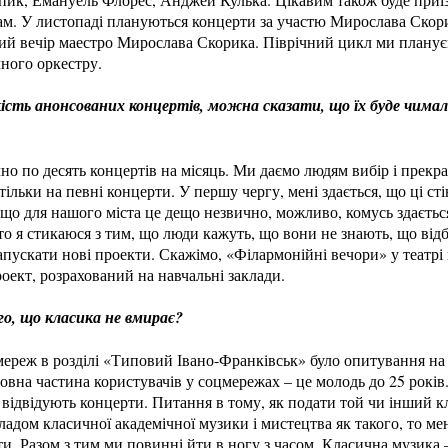
м. У листопаді плануються концерти за участю Мирослава Скор
чий вечір маестро Мирослава Скорика. Піврічний цикл ми плану
ного оркестру.
ість анонсованих концертів, можна сказати, що їх буде чимало
но по десять концертів на місяць. Ми даємо людям вибір і прекр
 тільки на певні концерти. У першу чергу, мені здається, що ці с
що для нашого міста це дещо незвично, можливо, комусь здаєтьс
то я стикаюся з тим, що люди кажуть, що вони не знають, що відб
пускати нові проекти. Скажімо, «Філармонійні вечори» у театрі
оект, розрахований на навчальні заклади.
го, що класика не вмирає?
 мереж в розділі «Типовий Івано-Франківськ» було опитування на
вна частина користувачів у соцмережах – це молодь до 25 років.
 відвідують концерти. Питання в тому, як подати той чи інший 
ладом класичної академічної музики і мистецтва як такого, то мен
ти. Разом з тим ми повинні йти в ногу з часом. Класична музика –