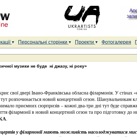
кації
Персональні сторінки
Проекти
Фотогалерея
ичної музики не буде ні джазу, ні року»
криє свої двері Івано-Франківська обласна філармонія. У стінах «
 тут розпочинається новий концертний сезон. Шанувальникам кл
чимало приємних сюрпризів – кожні два-три дні тут буде справжн
ття філармонії в новий концертний сезон та про підготовку до н
ВКА
.
концертів у філармонії мають можливість насолоджуватися ми