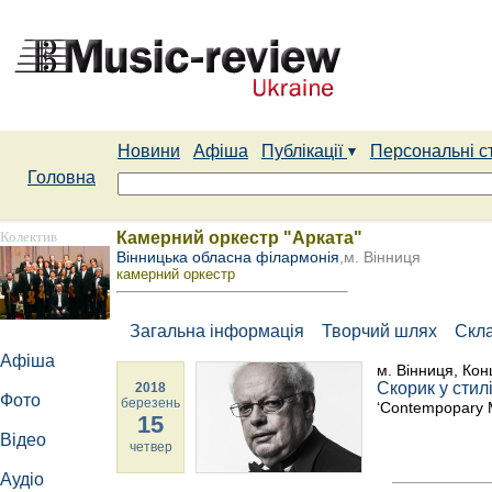
Новини
Афіша
Публікації
Персональні с
Головна
Колектив
Камерний оркестр "Арката"
Вінницька обласна філармонія
,м. Вінниця
камерний оркестр
Загальна інформація
Творчий шлях
Скл
Афіша
м. Вінниця, Кон
Скорик у стил
2018
Фото
березень
‘Contempopary M
15
Відео
четвер
Аудіо