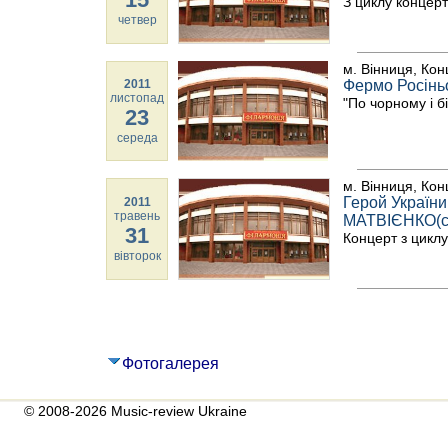
З циклу концерт
четвер
м. Вінниця, Кон
2011
Фермо Росіньо
листопад
"По чорному і б
23
середа
м. Вінниця, Кон
Герой Україн
2011
травень
МАТВІЄНКО(со
31
Концерт з циклу
вівторок
Фотогалерея
© 2008-2026 Music-review Ukraine