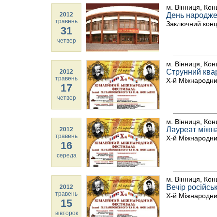
м. Вінниця, Кон
2012
День народж
травень
Заключний конц
31
четвер
м. Вінниця, Кон
Струнний квар
2012
травень
Х-й Міжнародни
17
четвер
м. Вінниця, Кон
Лауреат міжна
2012
травень
Х-й Міжнародни
16
середа
м. Вінниця, Кон
Вечір російсь
2012
травень
Х-й Міжнародни
15
вівторок