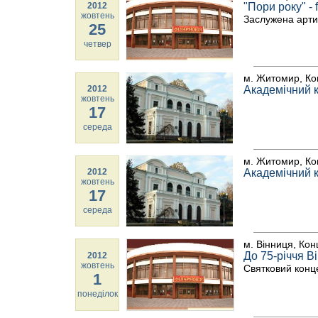
2012
"Пори року" - 
жовтень
Заслужена артис
25
четвер
м. Житомир, Ко
2012
Академічний 
жовтень
17
середа
м. Житомир, Ко
2012
Академічний 
жовтень
17
середа
м. Вінниця, Кон
До 75-річчя В
2012
жовтень
Святковий конц
1
понеділок