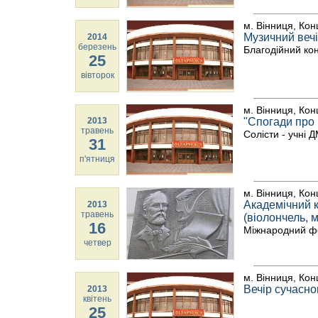
м. Вінниця, Кон
Музичний вечі
2014
березень
Благодійний ко
25
вівторок
м. Вінниця, Кон
2013
"Спогади про 
травень
Солісти - учні 
31
п'ятниця
м. Вінниця, Кон
Академічний к
2013
травень
(віолончель, м
16
Міжнародний фе
четвер
м. Вінниця, Кон
Вечір сучасно
2013
квітень
25