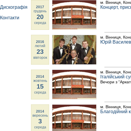
м. Вінниця, Кон
Дискографія
Концерт, при
2017
грудень
20
Контакти
середа
м. Вінниця, Кон
Юрій Василеви
2016
лютий
23
вівторок
м. Вінниця, Кон
Італійський с
2014
жовтень
Вечори з “Арка
15
середа
м. Вінниця, Кон
Благодійний 
2014
вересень
3
середа