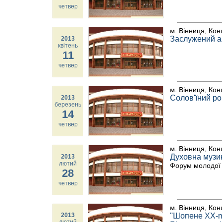
четвер
м. Вінниця, Кон
Заслужений а
2013
квітень
11
четвер
м. Вінниця, Кон
Солов'їний р
2013
березень
14
четвер
м. Вінниця, Кон
Духовна музи
2013
лютий
Форум молодої 
28
четвер
м. Вінниця, Кон
2013
"Шопене XX-me