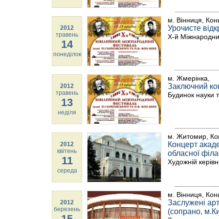
м. Вінниця, Кон
Урочисте від
2012
травень
Х-й Міжнародни
14
понеділок
м. Жмерінка,
Заключний ко
2012
травень
Будинок науки т
13
неділя
м. Житомир, Ко
Концерт акаде
2012
квітень
обласної філа
11
Художній керівн
середа
м. Вінниця, Кон
Заслужені арт
2012
березень
(сопрано, м.Ки
15