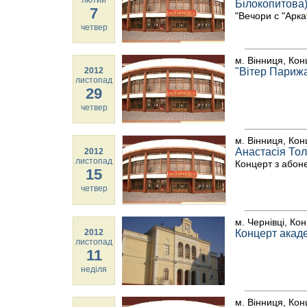
лютий
Білокопитова
7
"Вечори с "Арк
четвер
м. Вінниця, Кон
2012
"Вітер Париж
листопад
29
четвер
м. Вінниця, Кон
Анастасія Тол
2012
листопад
Концерт з абоне
15
четвер
м. Чернівці, Ко
2012
Концерт акаде
листопад
11
неділя
м. Вінниця, Кон