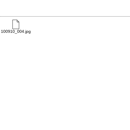
100910_004.jpg